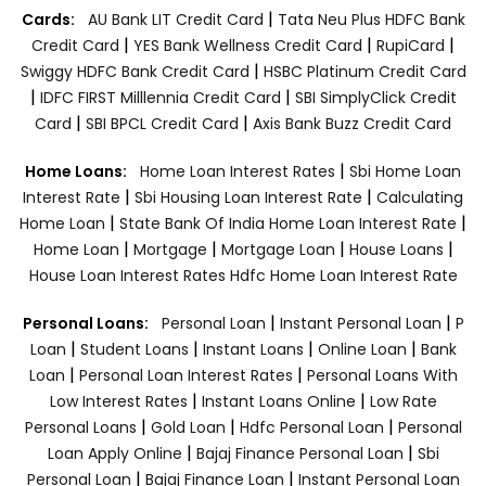
|
Cards:
AU Bank LIT Credit Card
Tata Neu Plus HDFC Bank
|
|
|
Credit Card
YES Bank Wellness Credit Card
RupiCard
|
Swiggy HDFC Bank Credit Card
HSBC Platinum Credit Card
|
|
IDFC FIRST Milllennia Credit Card
SBI SimplyClick Credit
|
|
Card
SBI BPCL Credit Card
Axis Bank Buzz Credit Card
|
Home Loans:
Home Loan Interest Rates
Sbi Home Loan
|
|
Interest Rate
Sbi Housing Loan Interest Rate
Calculating
|
|
Home Loan
State Bank Of India Home Loan Interest Rate
|
|
|
|
Home Loan
Mortgage
Mortgage Loan
House Loans
House Loan Interest Rates
Hdfc Home Loan Interest Rate
|
|
Personal Loans:
Personal Loan
Instant Personal Loan
P
|
|
|
|
Loan
Student Loans
Instant Loans
Online Loan
Bank
|
|
Loan
Personal Loan Interest Rates
Personal Loans With
|
|
Low Interest Rates
Instant Loans Online
Low Rate
|
|
|
Personal Loans
Gold Loan
Hdfc Personal Loan
Personal
|
|
Loan Apply Online
Bajaj Finance Personal Loan
Sbi
|
|
Personal Loan
Bajaj Finance Loan
Instant Personal Loan