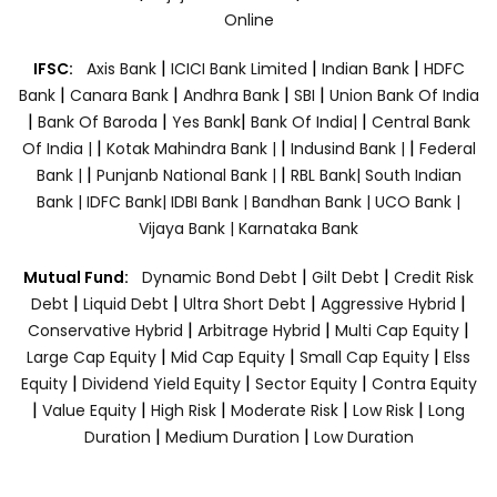
Online
|
|
|
IFSC:
Axis Bank
ICICI Bank Limited
Indian Bank
HDFC
|
|
|
|
Bank
Canara Bank
Andhra Bank
SBI
Union Bank Of India
|
|
|
|
Bank Of Baroda
Yes Bank
Bank Of India|
Central Bank
|
|
|
Of India |
Kotak Mahindra Bank |
Indusind Bank |
Federal
|
|
Bank |
Punjanb National Bank |
RBL Bank|
South Indian
Bank |
IDFC Bank|
IDBI Bank |
Bandhan Bank |
UCO Bank |
Vijaya Bank |
Karnataka Bank
|
|
Mutual Fund:
Dynamic Bond Debt
Gilt Debt
Credit Risk
|
|
|
|
Debt
Liquid Debt
Ultra Short Debt
Aggressive Hybrid
|
|
|
Conservative Hybrid
Arbitrage Hybrid
Multi Cap Equity
|
|
|
Large Cap Equity
Mid Cap Equity
Small Cap Equity
Elss
|
|
|
Equity
Dividend Yield Equity
Sector Equity
Contra Equity
|
|
|
|
|
Value Equity
High Risk
Moderate Risk
Low Risk
Long
|
|
Duration
Medium Duration
Low Duration