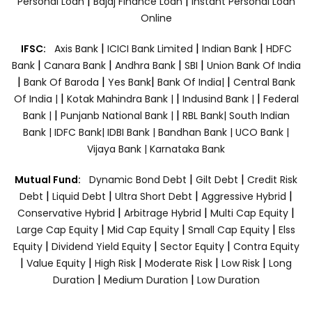
|
|
Personal Loan
Bajaj Finance Loan
Instant Personal Loan
Online
|
|
|
IFSC:
Axis Bank
ICICI Bank Limited
Indian Bank
HDFC
|
|
|
|
Bank
Canara Bank
Andhra Bank
SBI
Union Bank Of India
|
|
|
|
Bank Of Baroda
Yes Bank
Bank Of India|
Central Bank
|
|
|
Of India |
Kotak Mahindra Bank |
Indusind Bank |
Federal
|
|
Bank |
Punjanb National Bank |
RBL Bank|
South Indian
Bank |
IDFC Bank|
IDBI Bank |
Bandhan Bank |
UCO Bank |
Vijaya Bank |
Karnataka Bank
|
|
Mutual Fund:
Dynamic Bond Debt
Gilt Debt
Credit Risk
|
|
|
|
Debt
Liquid Debt
Ultra Short Debt
Aggressive Hybrid
|
|
|
Conservative Hybrid
Arbitrage Hybrid
Multi Cap Equity
|
|
|
Large Cap Equity
Mid Cap Equity
Small Cap Equity
Elss
|
|
|
Equity
Dividend Yield Equity
Sector Equity
Contra Equity
|
|
|
|
|
Value Equity
High Risk
Moderate Risk
Low Risk
Long
|
|
Duration
Medium Duration
Low Duration