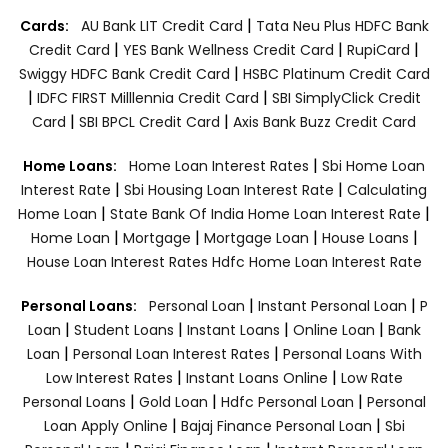
|
Cards:
AU Bank LIT Credit Card
Tata Neu Plus HDFC Bank
|
|
|
Credit Card
YES Bank Wellness Credit Card
RupiCard
|
Swiggy HDFC Bank Credit Card
HSBC Platinum Credit Card
|
|
IDFC FIRST Milllennia Credit Card
SBI SimplyClick Credit
|
|
Card
SBI BPCL Credit Card
Axis Bank Buzz Credit Card
|
Home Loans:
Home Loan Interest Rates
Sbi Home Loan
|
|
Interest Rate
Sbi Housing Loan Interest Rate
Calculating
|
|
Home Loan
State Bank Of India Home Loan Interest Rate
|
|
|
|
Home Loan
Mortgage
Mortgage Loan
House Loans
House Loan Interest Rates
Hdfc Home Loan Interest Rate
|
|
Personal Loans:
Personal Loan
Instant Personal Loan
P
|
|
|
|
Loan
Student Loans
Instant Loans
Online Loan
Bank
|
|
Loan
Personal Loan Interest Rates
Personal Loans With
|
|
Low Interest Rates
Instant Loans Online
Low Rate
|
|
|
Personal Loans
Gold Loan
Hdfc Personal Loan
Personal
|
|
Loan Apply Online
Bajaj Finance Personal Loan
Sbi