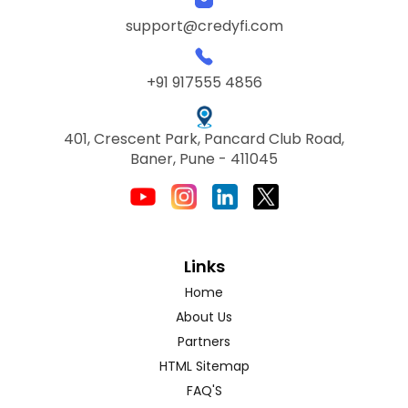
support@credyfi.com
+91 917555 4856
401, Crescent Park, Pancard Club Road,
Baner, Pune - 411045
Links
Home
About Us
Partners
HTML Sitemap
FAQ'S