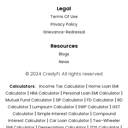
Legal
Terms Of Use
Privacy Policy
Grievance-Redressal
Resources
Blogs
News
© 2024 CredyFi. All rights reserved
|
Calculators:
Income Tax Calculator
Home Loan EMI
|
|
|
Calculator
HRA Calculator
Personal Loan EMI Calculator
|
|
|
Mutual Fund Calculator
SIP Calculator
FD Calculator
RD
|
|
|
Calculator
Lumpsum Calculator
SWP Calculator
GST
|
|
Calculator
Simple Interest Calculator
Compound
|
|
Interest Calculator
Car Loan Calculator
Two-Wheeler
|
|
|
EMI Calculator
Depreciation Calculator
TDS Calculator