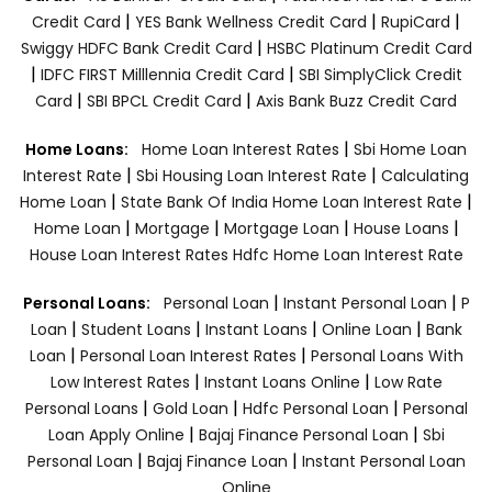
|
|
|
Credit Card
YES Bank Wellness Credit Card
RupiCard
|
Swiggy HDFC Bank Credit Card
HSBC Platinum Credit Card
|
|
IDFC FIRST Milllennia Credit Card
SBI SimplyClick Credit
|
|
Card
SBI BPCL Credit Card
Axis Bank Buzz Credit Card
|
Home Loans:
Home Loan Interest Rates
Sbi Home Loan
|
|
Interest Rate
Sbi Housing Loan Interest Rate
Calculating
|
|
Home Loan
State Bank Of India Home Loan Interest Rate
|
|
|
|
Home Loan
Mortgage
Mortgage Loan
House Loans
House Loan Interest Rates
Hdfc Home Loan Interest Rate
|
|
Personal Loans:
Personal Loan
Instant Personal Loan
P
|
|
|
|
Loan
Student Loans
Instant Loans
Online Loan
Bank
|
|
Loan
Personal Loan Interest Rates
Personal Loans With
|
|
Low Interest Rates
Instant Loans Online
Low Rate
|
|
|
Personal Loans
Gold Loan
Hdfc Personal Loan
Personal
|
|
Loan Apply Online
Bajaj Finance Personal Loan
Sbi
|
|
Personal Loan
Bajaj Finance Loan
Instant Personal Loan
Online