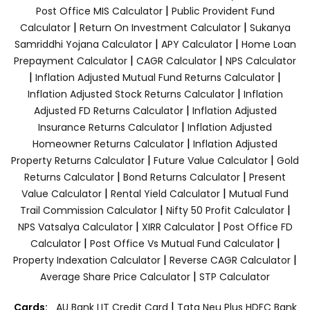
|
Post Office MIS Calculator
Public Provident Fund
|
|
Calculator
Return On Investment Calculator
Sukanya
|
|
Samriddhi Yojana Calculator
APY Calculator
Home Loan
|
|
Prepayment Calculator
CAGR Calculator
NPS Calculator
|
|
Inflation Adjusted Mutual Fund Returns Calculator
|
Inflation Adjusted Stock Returns Calculator
Inflation
|
Adjusted FD Returns Calculator
Inflation Adjusted
|
Insurance Returns Calculator
Inflation Adjusted
|
Homeowner Returns Calculator
Inflation Adjusted
|
|
Property Returns Calculator
Future Value Calculator
Gold
|
|
Returns Calculator
Bond Returns Calculator
Present
|
|
Value Calculator
Rental Yield Calculator
Mutual Fund
|
|
Trail Commission Calculator
Nifty 50 Profit Calculator
|
|
NPS Vatsalya Calculator
XIRR Calculator
Post Office FD
|
|
Calculator
Post Office Vs Mutual Fund Calculator
|
|
Property Indexation Calculator
Reverse CAGR Calculator
|
Average Share Price Calculator
STP Calculator
|
Cards:
AU Bank LIT Credit Card
Tata Neu Plus HDFC Bank