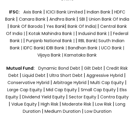
|
|
|
IFSC:
Axis Bank
ICICI Bank Limited
Indian Bank
HDFC
|
|
|
|
Bank
Canara Bank
Andhra Bank
SBI
Union Bank Of India
|
|
|
|
Bank Of Baroda
Yes Bank
Bank Of India|
Central Bank
|
|
|
Of India |
Kotak Mahindra Bank |
Indusind Bank |
Federal
|
|
Bank |
Punjanb National Bank |
RBL Bank|
South Indian
Bank |
IDFC Bank|
IDBI Bank |
Bandhan Bank |
UCO Bank |
Vijaya Bank |
Karnataka Bank
|
|
Mutual Fund:
Dynamic Bond Debt
Gilt Debt
Credit Risk
|
|
|
|
Debt
Liquid Debt
Ultra Short Debt
Aggressive Hybrid
|
|
|
Conservative Hybrid
Arbitrage Hybrid
Multi Cap Equity
|
|
|
Large Cap Equity
Mid Cap Equity
Small Cap Equity
Elss
|
|
|
Equity
Dividend Yield Equity
Sector Equity
Contra Equity
|
|
|
|
|
Value Equity
High Risk
Moderate Risk
Low Risk
Long
|
|
Duration
Medium Duration
Low Duration