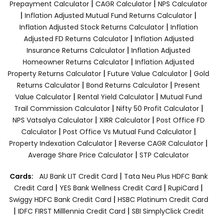
|
|
Prepayment Calculator
CAGR Calculator
NPS Calculator
|
|
Inflation Adjusted Mutual Fund Returns Calculator
|
Inflation Adjusted Stock Returns Calculator
Inflation
|
Adjusted FD Returns Calculator
Inflation Adjusted
|
Insurance Returns Calculator
Inflation Adjusted
|
Homeowner Returns Calculator
Inflation Adjusted
|
|
Property Returns Calculator
Future Value Calculator
Gold
|
|
Returns Calculator
Bond Returns Calculator
Present
|
|
Value Calculator
Rental Yield Calculator
Mutual Fund
|
|
Trail Commission Calculator
Nifty 50 Profit Calculator
|
|
NPS Vatsalya Calculator
XIRR Calculator
Post Office FD
|
|
Calculator
Post Office Vs Mutual Fund Calculator
|
|
Property Indexation Calculator
Reverse CAGR Calculator
|
Average Share Price Calculator
STP Calculator
|
Cards:
AU Bank LIT Credit Card
Tata Neu Plus HDFC Bank
|
|
|
Credit Card
YES Bank Wellness Credit Card
RupiCard
|
Swiggy HDFC Bank Credit Card
HSBC Platinum Credit Card
|
|
IDFC FIRST Milllennia Credit Card
SBI SimplyClick Credit