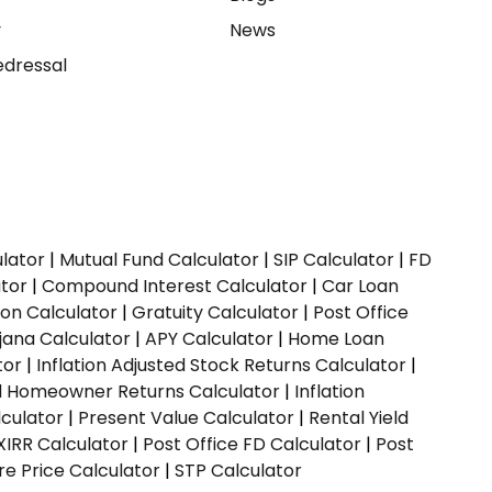
y
News
dressal
ulator
|
Mutual Fund Calculator
|
SIP Calculator
|
FD
ator
|
Compound Interest Calculator
|
Car Loan
ion Calculator
|
Gratuity Calculator
|
Post Office
jana Calculator
|
APY Calculator
|
Home Loan
tor
|
Inflation Adjusted Stock Returns Calculator
|
ed Homeowner Returns Calculator
|
Inflation
culator
|
Present Value Calculator
|
Rental Yield
XIRR Calculator
|
Post Office FD Calculator
|
Post
e Price Calculator
|
STP Calculator