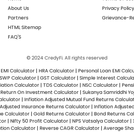
About Us
Privacy Polic
Partners
Grievance-Re
HTML Sitemap
FAQ'S
© 2024 CredyFi. All rights reserved
EMI Calculator
|
HRA Calculator
|
Personal Loan EMI Calc
SWP Calculator
|
GST Calculator
|
Simple Interest Calcul
ation Calculator
|
TDS Calculator
|
NSC Calculator
|
Pens
|
Return On Investment Calculator
|
Sukanya Samriddhi Yo
alculator
|
Inflation Adjusted Mutual Fund Returns Calcula
n Adjusted Insurance Returns Calculator
|
Inflation Adjust
ue Calculator
|
Gold Returns Calculator
|
Bond Returns Cal
tor
|
Nifty 50 Profit Calculator
|
NPS Vatsalya Calculator
|
tion Calculator
|
Reverse CAGR Calculator
|
Average Shar