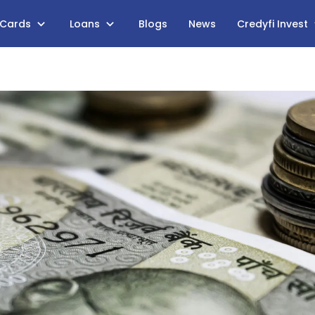
 Cards
Loans
Blogs
News
Credyfi Invest