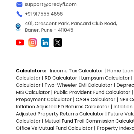
support@credyfi.com
+91 917555 4856
401, Crescent Park, Pancard Club Road,
Baner, Pune - 411045
Calculators:
Income Tax Calculator
|
Home Loan 
Calculator
|
RD Calculator
|
Lumpsum Calculator
|
Calculator
|
Two-Wheeler EMI Calculator
|
Depreci
MIS Calculator
|
Public Provident Fund Calculator
Prepayment Calculator
|
CAGR Calculator
|
NPS C
Inflation Adjusted FD Returns Calculator
|
Inflatio
Adjusted Property Returns Calculator
|
Future Val
Calculator
|
Mutual Fund Trail Commission Calcula
Office Vs Mutual Fund Calculator
|
Property Indexa