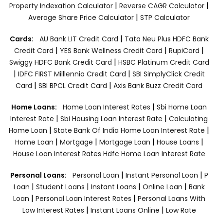
|
|
Property Indexation Calculator
Reverse CAGR Calculator
|
Average Share Price Calculator
STP Calculator
|
Cards:
AU Bank LIT Credit Card
Tata Neu Plus HDFC Bank
|
|
|
Credit Card
YES Bank Wellness Credit Card
RupiCard
|
Swiggy HDFC Bank Credit Card
HSBC Platinum Credit Card
|
|
IDFC FIRST Milllennia Credit Card
SBI SimplyClick Credit
|
|
Card
SBI BPCL Credit Card
Axis Bank Buzz Credit Card
|
Home Loans:
Home Loan Interest Rates
Sbi Home Loan
|
|
Interest Rate
Sbi Housing Loan Interest Rate
Calculating
|
|
Home Loan
State Bank Of India Home Loan Interest Rate
|
|
|
|
Home Loan
Mortgage
Mortgage Loan
House Loans
House Loan Interest Rates
Hdfc Home Loan Interest Rate
|
|
Personal Loans:
Personal Loan
Instant Personal Loan
P
|
|
|
|
Loan
Student Loans
Instant Loans
Online Loan
Bank
|
|
Loan
Personal Loan Interest Rates
Personal Loans With
|
|
Low Interest Rates
Instant Loans Online
Low Rate