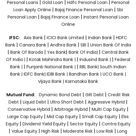
|
|
|
Personal Loans
Gold Loan
Hdfc Personal Loan
Personal
|
|
Loan Apply Online
Bajaj Finance Personal Loan
Sbi
|
|
Personal Loan
Bajaj Finance Loan
Instant Personal Loan
Online
|
|
|
IFSC:
Axis Bank
ICICI Bank Limited
Indian Bank
HDFC
|
|
|
|
Bank
Canara Bank
Andhra Bank
SBI
Union Bank Of India
|
|
|
|
Bank Of Baroda
Yes Bank
Bank Of India|
Central Bank
|
|
|
Of India |
Kotak Mahindra Bank |
Indusind Bank |
Federal
|
|
Bank |
Punjanb National Bank |
RBL Bank|
South Indian
Bank |
IDFC Bank|
IDBI Bank |
Bandhan Bank |
UCO Bank |
Vijaya Bank |
Karnataka Bank
|
|
Mutual Fund:
Dynamic Bond Debt
Gilt Debt
Credit Risk
|
|
|
|
Debt
Liquid Debt
Ultra Short Debt
Aggressive Hybrid
|
|
|
Conservative Hybrid
Arbitrage Hybrid
Multi Cap Equity
|
|
|
Large Cap Equity
Mid Cap Equity
Small Cap Equity
Elss
|
|
|
Equity
Dividend Yield Equity
Sector Equity
Contra Equity
|
|
|
|
|
Value Equity
High Risk
Moderate Risk
Low Risk
Long