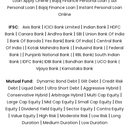
|
|
Loan Apply Online
Bajaj Finance Personal Loan
Sbi
|
|
Personal Loan
Bajaj Finance Loan
Instant Personal Loan
Online
|
|
|
IFSC:
Axis Bank
ICICI Bank Limited
Indian Bank
HDFC
|
|
|
|
Bank
Canara Bank
Andhra Bank
SBI
Union Bank Of India
|
|
|
|
Bank Of Baroda
Yes Bank
Bank Of India|
Central Bank
|
|
|
Of India |
Kotak Mahindra Bank |
Indusind Bank |
Federal
|
|
Bank |
Punjanb National Bank |
RBL Bank|
South Indian
Bank |
IDFC Bank|
IDBI Bank |
Bandhan Bank |
UCO Bank |
Vijaya Bank |
Karnataka Bank
|
|
Mutual Fund:
Dynamic Bond Debt
Gilt Debt
Credit Risk
|
|
|
|
Debt
Liquid Debt
Ultra Short Debt
Aggressive Hybrid
|
|
|
Conservative Hybrid
Arbitrage Hybrid
Multi Cap Equity
|
|
|
Large Cap Equity
Mid Cap Equity
Small Cap Equity
Elss
|
|
|
Equity
Dividend Yield Equity
Sector Equity
Contra Equity
|
|
|
|
|
Value Equity
High Risk
Moderate Risk
Low Risk
Long
|
|
Duration
Medium Duration
Low Duration