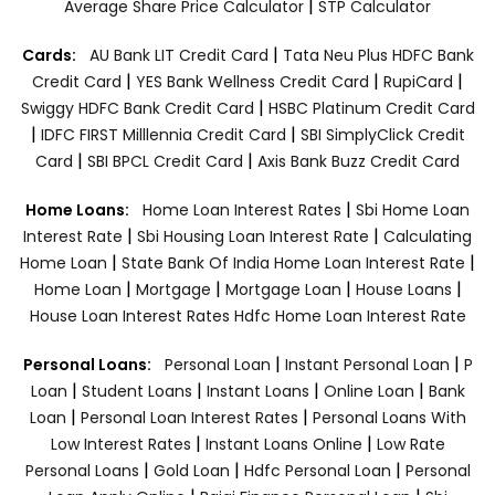
|
Average Share Price Calculator
STP Calculator
|
Cards:
AU Bank LIT Credit Card
Tata Neu Plus HDFC Bank
|
|
|
Credit Card
YES Bank Wellness Credit Card
RupiCard
|
Swiggy HDFC Bank Credit Card
HSBC Platinum Credit Card
|
|
IDFC FIRST Milllennia Credit Card
SBI SimplyClick Credit
|
|
Card
SBI BPCL Credit Card
Axis Bank Buzz Credit Card
|
Home Loans:
Home Loan Interest Rates
Sbi Home Loan
|
|
Interest Rate
Sbi Housing Loan Interest Rate
Calculating
|
|
Home Loan
State Bank Of India Home Loan Interest Rate
|
|
|
|
Home Loan
Mortgage
Mortgage Loan
House Loans
House Loan Interest Rates
Hdfc Home Loan Interest Rate
|
|
Personal Loans:
Personal Loan
Instant Personal Loan
P
|
|
|
|
Loan
Student Loans
Instant Loans
Online Loan
Bank
|
|
Loan
Personal Loan Interest Rates
Personal Loans With
|
|
Low Interest Rates
Instant Loans Online
Low Rate
|
|
|
Personal Loans
Gold Loan
Hdfc Personal Loan
Personal