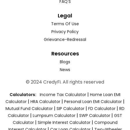
FAQ'S
Legal
Terms Of Use
Privacy Policy
Grievance-Redressal
Resources
Blogs
News
© 2024 CredyFi. All rights reserved
|
Calculators:
Income Tax Calculator
Home Loan EMI
|
|
|
Calculator
HRA Calculator
Personal Loan EMI Calculator
|
|
|
Mutual Fund Calculator
SIP Calculator
FD Calculator
RD
|
|
|
Calculator
Lumpsum Calculator
SWP Calculator
GST
|
|
Calculator
Simple Interest Calculator
Compound
|
|
Interest Calculator
Car Loan Calculator
Two-Wheeler