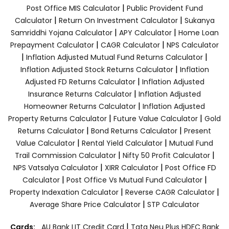
|
Post Office MIS Calculator
Public Provident Fund
|
|
Calculator
Return On Investment Calculator
Sukanya
|
|
Samriddhi Yojana Calculator
APY Calculator
Home Loan
|
|
Prepayment Calculator
CAGR Calculator
NPS Calculator
|
|
Inflation Adjusted Mutual Fund Returns Calculator
|
Inflation Adjusted Stock Returns Calculator
Inflation
|
Adjusted FD Returns Calculator
Inflation Adjusted
|
Insurance Returns Calculator
Inflation Adjusted
|
Homeowner Returns Calculator
Inflation Adjusted
|
|
Property Returns Calculator
Future Value Calculator
Gold
|
|
Returns Calculator
Bond Returns Calculator
Present
|
|
Value Calculator
Rental Yield Calculator
Mutual Fund
|
|
Trail Commission Calculator
Nifty 50 Profit Calculator
|
|
NPS Vatsalya Calculator
XIRR Calculator
Post Office FD
|
|
Calculator
Post Office Vs Mutual Fund Calculator
|
|
Property Indexation Calculator
Reverse CAGR Calculator
|
Average Share Price Calculator
STP Calculator
|
Cards:
AU Bank LIT Credit Card
Tata Neu Plus HDFC Bank