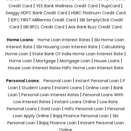
|
|
|
Credit Card
YES Bank Wellness Credit Card
RupiCard
|
Swiggy HDFC Bank Credit Card
HSBC Platinum Credit Card
|
|
IDFC FIRST Milllennia Credit Card
SBI SimplyClick Credit
|
|
Card
SBI BPCL Credit Card
Axis Bank Buzz Credit Card
|
Home Loans:
Home Loan Interest Rates
Sbi Home Loan
|
|
Interest Rate
Sbi Housing Loan Interest Rate
Calculating
|
|
Home Loan
State Bank Of India Home Loan Interest Rate
|
|
|
|
Home Loan
Mortgage
Mortgage Loan
House Loans
House Loan Interest Rates
Hdfc Home Loan Interest Rate
|
|
Personal Loans:
Personal Loan
Instant Personal Loan
P
|
|
|
|
Loan
Student Loans
Instant Loans
Online Loan
Bank
|
|
Loan
Personal Loan Interest Rates
Personal Loans With
|
|
Low Interest Rates
Instant Loans Online
Low Rate
|
|
|
Personal Loans
Gold Loan
Hdfc Personal Loan
Personal
|
|
Loan Apply Online
Bajaj Finance Personal Loan
Sbi
|
|
Personal Loan
Bajaj Finance Loan
Instant Personal Loan
Online