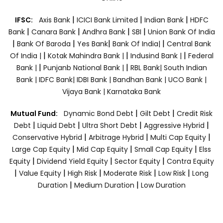
|
|
|
IFSC:
Axis Bank
ICICI Bank Limited
Indian Bank
HDFC
|
|
|
|
Bank
Canara Bank
Andhra Bank
SBI
Union Bank Of India
|
|
|
|
Bank Of Baroda
Yes Bank
Bank Of India|
Central Bank
|
|
|
Of India |
Kotak Mahindra Bank |
Indusind Bank |
Federal
|
|
Bank |
Punjanb National Bank |
RBL Bank|
South Indian
Bank |
IDFC Bank|
IDBI Bank |
Bandhan Bank |
UCO Bank |
Vijaya Bank |
Karnataka Bank
|
|
Mutual Fund:
Dynamic Bond Debt
Gilt Debt
Credit Risk
|
|
|
|
Debt
Liquid Debt
Ultra Short Debt
Aggressive Hybrid
|
|
|
Conservative Hybrid
Arbitrage Hybrid
Multi Cap Equity
|
|
|
Large Cap Equity
Mid Cap Equity
Small Cap Equity
Elss
|
|
|
Equity
Dividend Yield Equity
Sector Equity
Contra Equity
|
|
|
|
|
Value Equity
High Risk
Moderate Risk
Low Risk
Long
|
|
Duration
Medium Duration
Low Duration