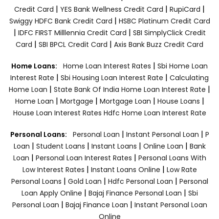
|
|
|
Credit Card
YES Bank Wellness Credit Card
RupiCard
|
Swiggy HDFC Bank Credit Card
HSBC Platinum Credit Card
|
|
IDFC FIRST Milllennia Credit Card
SBI SimplyClick Credit
|
|
Card
SBI BPCL Credit Card
Axis Bank Buzz Credit Card
|
Home Loans:
Home Loan Interest Rates
Sbi Home Loan
|
|
Interest Rate
Sbi Housing Loan Interest Rate
Calculating
|
|
Home Loan
State Bank Of India Home Loan Interest Rate
|
|
|
|
Home Loan
Mortgage
Mortgage Loan
House Loans
House Loan Interest Rates
Hdfc Home Loan Interest Rate
|
|
Personal Loans:
Personal Loan
Instant Personal Loan
P
|
|
|
|
Loan
Student Loans
Instant Loans
Online Loan
Bank
|
|
Loan
Personal Loan Interest Rates
Personal Loans With
|
|
Low Interest Rates
Instant Loans Online
Low Rate
|
|
|
Personal Loans
Gold Loan
Hdfc Personal Loan
Personal
|
|
Loan Apply Online
Bajaj Finance Personal Loan
Sbi
|
|
Personal Loan
Bajaj Finance Loan
Instant Personal Loan
Online