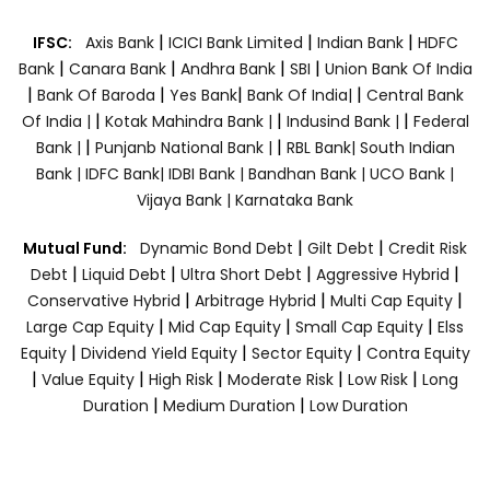
|
|
|
IFSC:
Axis Bank
ICICI Bank Limited
Indian Bank
HDFC
|
|
|
|
Bank
Canara Bank
Andhra Bank
SBI
Union Bank Of India
|
|
|
|
Bank Of Baroda
Yes Bank
Bank Of India|
Central Bank
|
|
|
Of India |
Kotak Mahindra Bank |
Indusind Bank |
Federal
|
|
Bank |
Punjanb National Bank |
RBL Bank|
South Indian
Bank |
IDFC Bank|
IDBI Bank |
Bandhan Bank |
UCO Bank |
Vijaya Bank |
Karnataka Bank
|
|
Mutual Fund:
Dynamic Bond Debt
Gilt Debt
Credit Risk
|
|
|
|
Debt
Liquid Debt
Ultra Short Debt
Aggressive Hybrid
|
|
|
Conservative Hybrid
Arbitrage Hybrid
Multi Cap Equity
|
|
|
Large Cap Equity
Mid Cap Equity
Small Cap Equity
Elss
|
|
|
Equity
Dividend Yield Equity
Sector Equity
Contra Equity
|
|
|
|
|
Value Equity
High Risk
Moderate Risk
Low Risk
Long
|
|
Duration
Medium Duration
Low Duration