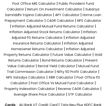
|
Post Office MIS Calculator
Public Provident Fund
|
|
Calculator
Return On Investment Calculator
Sukanya
|
|
Samriddhi Yojana Calculator
APY Calculator
Home Loan
|
|
Prepayment Calculator
CAGR Calculator
NPS Calculator
|
|
Inflation Adjusted Mutual Fund Returns Calculator
|
Inflation Adjusted Stock Returns Calculator
Inflation
|
Adjusted FD Returns Calculator
Inflation Adjusted
|
Insurance Returns Calculator
Inflation Adjusted
|
Homeowner Returns Calculator
Inflation Adjusted
|
|
Property Returns Calculator
Future Value Calculator
Gold
|
|
Returns Calculator
Bond Returns Calculator
Present
|
|
Value Calculator
Rental Yield Calculator
Mutual Fund
|
|
Trail Commission Calculator
Nifty 50 Profit Calculator
|
|
NPS Vatsalya Calculator
XIRR Calculator
Post Office FD
|
|
Calculator
Post Office Vs Mutual Fund Calculator
|
|
Property Indexation Calculator
Reverse CAGR Calculator
|
Average Share Price Calculator
STP Calculator
|
Cards:
AU Bank LIT Credit Card
Tata Neu Plus HDFC Bank