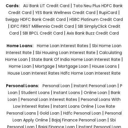
|
Cards:
AU Bank LIT Credit Card
Tata Neu Plus HDFC Bank
|
|
|
Credit Card
YES Bank Wellness Credit Card
RupiCard
|
Swiggy HDFC Bank Credit Card
HSBC Platinum Credit Card
|
|
IDFC FIRST Milllennia Credit Card
SBI SimplyClick Credit
|
|
Card
SBI BPCL Credit Card
Axis Bank Buzz Credit Card
|
Home Loans:
Home Loan Interest Rates
Sbi Home Loan
|
|
Interest Rate
Sbi Housing Loan Interest Rate
Calculating
|
|
Home Loan
State Bank Of India Home Loan Interest Rate
|
|
|
|
Home Loan
Mortgage
Mortgage Loan
House Loans
House Loan Interest Rates
Hdfc Home Loan Interest Rate
|
|
Personal Loans:
Personal Loan
Instant Personal Loan
P
|
|
|
|
Loan
Student Loans
Instant Loans
Online Loan
Bank
|
|
Loan
Personal Loan Interest Rates
Personal Loans With
|
|
Low Interest Rates
Instant Loans Online
Low Rate
|
|
|
Personal Loans
Gold Loan
Hdfc Personal Loan
Personal
|
|
Loan Apply Online
Bajaj Finance Personal Loan
Sbi
|
|
Personal Loan
Bajaj Finance Loan
Instant Personal Loan