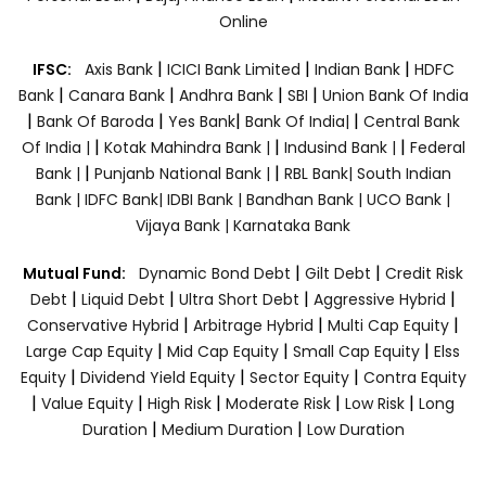
Online
|
|
|
IFSC:
Axis Bank
ICICI Bank Limited
Indian Bank
HDFC
|
|
|
|
Bank
Canara Bank
Andhra Bank
SBI
Union Bank Of India
|
|
|
|
Bank Of Baroda
Yes Bank
Bank Of India|
Central Bank
|
|
|
Of India |
Kotak Mahindra Bank |
Indusind Bank |
Federal
|
|
Bank |
Punjanb National Bank |
RBL Bank|
South Indian
Bank |
IDFC Bank|
IDBI Bank |
Bandhan Bank |
UCO Bank |
Vijaya Bank |
Karnataka Bank
|
|
Mutual Fund:
Dynamic Bond Debt
Gilt Debt
Credit Risk
|
|
|
|
Debt
Liquid Debt
Ultra Short Debt
Aggressive Hybrid
|
|
|
Conservative Hybrid
Arbitrage Hybrid
Multi Cap Equity
|
|
|
Large Cap Equity
Mid Cap Equity
Small Cap Equity
Elss
|
|
|
Equity
Dividend Yield Equity
Sector Equity
Contra Equity
|
|
|
|
|
Value Equity
High Risk
Moderate Risk
Low Risk
Long
|
|
Duration
Medium Duration
Low Duration