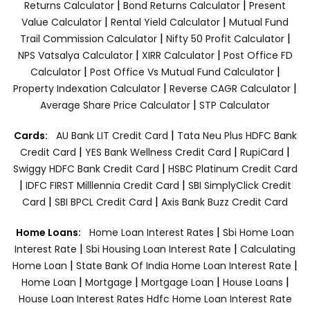
|
|
Returns Calculator
Bond Returns Calculator
Present
|
|
Value Calculator
Rental Yield Calculator
Mutual Fund
|
|
Trail Commission Calculator
Nifty 50 Profit Calculator
|
|
NPS Vatsalya Calculator
XIRR Calculator
Post Office FD
|
|
Calculator
Post Office Vs Mutual Fund Calculator
|
|
Property Indexation Calculator
Reverse CAGR Calculator
|
Average Share Price Calculator
STP Calculator
|
Cards:
AU Bank LIT Credit Card
Tata Neu Plus HDFC Bank
|
|
|
Credit Card
YES Bank Wellness Credit Card
RupiCard
|
Swiggy HDFC Bank Credit Card
HSBC Platinum Credit Card
|
|
IDFC FIRST Milllennia Credit Card
SBI SimplyClick Credit
|
|
Card
SBI BPCL Credit Card
Axis Bank Buzz Credit Card
|
Home Loans:
Home Loan Interest Rates
Sbi Home Loan
|
|
Interest Rate
Sbi Housing Loan Interest Rate
Calculating
|
|
Home Loan
State Bank Of India Home Loan Interest Rate
|
|
|
|
Home Loan
Mortgage
Mortgage Loan
House Loans
House Loan Interest Rates
Hdfc Home Loan Interest Rate