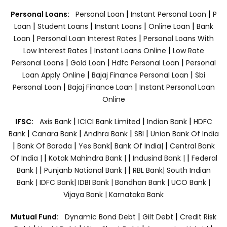
|
|
Personal Loans:
Personal Loan
Instant Personal Loan
P
|
|
|
|
Loan
Student Loans
Instant Loans
Online Loan
Bank
|
|
Loan
Personal Loan Interest Rates
Personal Loans With
|
|
Low Interest Rates
Instant Loans Online
Low Rate
|
|
|
Personal Loans
Gold Loan
Hdfc Personal Loan
Personal
|
|
Loan Apply Online
Bajaj Finance Personal Loan
Sbi
|
|
Personal Loan
Bajaj Finance Loan
Instant Personal Loan
Online
|
|
|
IFSC:
Axis Bank
ICICI Bank Limited
Indian Bank
HDFC
|
|
|
|
Bank
Canara Bank
Andhra Bank
SBI
Union Bank Of India
|
|
|
|
Bank Of Baroda
Yes Bank
Bank Of India|
Central Bank
|
|
|
Of India |
Kotak Mahindra Bank |
Indusind Bank |
Federal
|
|
Bank |
Punjanb National Bank |
RBL Bank|
South Indian
Bank |
IDFC Bank|
IDBI Bank |
Bandhan Bank |
UCO Bank |
Vijaya Bank |
Karnataka Bank
|
|
Mutual Fund:
Dynamic Bond Debt
Gilt Debt
Credit Risk