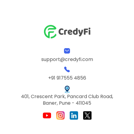
support@credyfi.com
+91 917555 4856
401, Crescent Park, Pancard Club Road,
Baner, Pune - 411045