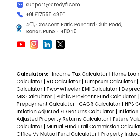
support@credyfi.com
+91 917555 4856
401, Crescent Park, Pancard Club Road,
Baner, Pune - 411045
Calculators:
Income Tax Calculator
|
Home Loan 
Calculator
|
RD Calculator
|
Lumpsum Calculator
|
Calculator
|
Two-Wheeler EMI Calculator
|
Depreci
MIS Calculator
|
Public Provident Fund Calculator
Prepayment Calculator
|
CAGR Calculator
|
NPS C
Inflation Adjusted FD Returns Calculator
|
Inflatio
Adjusted Property Returns Calculator
|
Future Val
Calculator
|
Mutual Fund Trail Commission Calcula
Office Vs Mutual Fund Calculator
|
Property Indexa