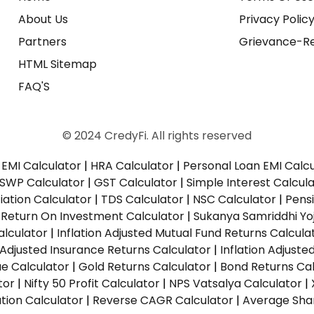
About Us
Privacy Polic
Partners
Grievance-Re
HTML Sitemap
FAQ'S
© 2024 CredyFi. All rights reserved
EMI Calculator
|
HRA Calculator
|
Personal Loan EMI Calc
SWP Calculator
|
GST Calculator
|
Simple Interest Calcul
ation Calculator
|
TDS Calculator
|
NSC Calculator
|
Pens
|
Return On Investment Calculator
|
Sukanya Samriddhi Yo
alculator
|
Inflation Adjusted Mutual Fund Returns Calcula
n Adjusted Insurance Returns Calculator
|
Inflation Adjust
ue Calculator
|
Gold Returns Calculator
|
Bond Returns Cal
tor
|
Nifty 50 Profit Calculator
|
NPS Vatsalya Calculator
|
tion Calculator
|
Reverse CAGR Calculator
|
Average Shar