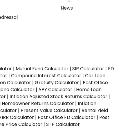
y
News
dressal
ulator
|
Mutual Fund Calculator
|
SIP Calculator
|
FD
ator
|
Compound Interest Calculator
|
Car Loan
ion Calculator
|
Gratuity Calculator
|
Post Office
jana Calculator
|
APY Calculator
|
Home Loan
tor
|
Inflation Adjusted Stock Returns Calculator
|
ed Homeowner Returns Calculator
|
Inflation
culator
|
Present Value Calculator
|
Rental Yield
XIRR Calculator
|
Post Office FD Calculator
|
Post
e Price Calculator
|
STP Calculator