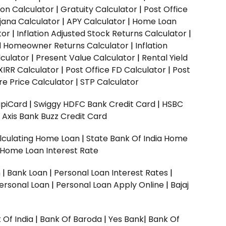
ion Calculator
|
Gratuity Calculator
|
Post Office
jana Calculator
|
APY Calculator
|
Home Loan
tor
|
Inflation Adjusted Stock Returns Calculator
|
ed Homeowner Returns Calculator
|
Inflation
culator
|
Present Value Calculator
|
Rental Yield
XIRR Calculator
|
Post Office FD Calculator
|
Post
e Price Calculator
|
STP Calculator
upiCard
|
Swiggy HDFC Bank Credit Card
|
HSBC
|
Axis Bank Buzz Credit Card
lculating Home Loan
|
State Bank Of India Home
 Home Loan Interest Rate
n
|
Bank Loan
|
Personal Loan Interest Rates
|
ersonal Loan
|
Personal Loan Apply Online
|
Bajaj
 Of India
|
Bank Of Baroda
|
Yes Bank
|
Bank Of