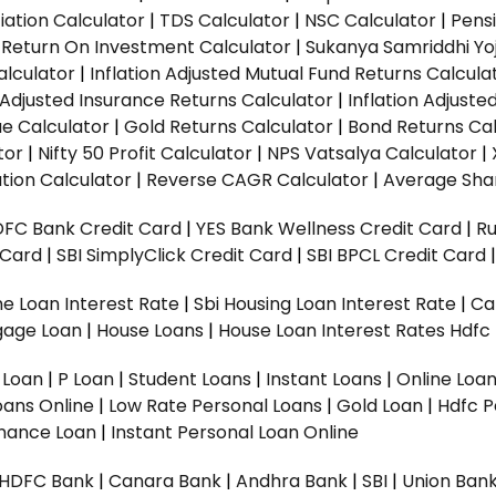
ation Calculator
|
TDS Calculator
|
NSC Calculator
|
Pens
|
Return On Investment Calculator
|
Sukanya Samriddhi Yo
alculator
|
Inflation Adjusted Mutual Fund Returns Calcula
n Adjusted Insurance Returns Calculator
|
Inflation Adjust
ue Calculator
|
Gold Returns Calculator
|
Bond Returns Cal
tor
|
Nifty 50 Profit Calculator
|
NPS Vatsalya Calculator
|
tion Calculator
|
Reverse CAGR Calculator
|
Average Shar
DFC Bank Credit Card
|
YES Bank Wellness Credit Card
|
R
t Card
|
SBI SimplyClick Credit Card
|
SBI BPCL Credit Card
e Loan Interest Rate
|
Sbi Housing Loan Interest Rate
|
Ca
gage Loan
|
House Loans
|
House Loan Interest Rates
Hdfc
l Loan
|
P Loan
|
Student Loans
|
Instant Loans
|
Online Loa
oans Online
|
Low Rate Personal Loans
|
Gold Loan
|
Hdfc P
Finance Loan
|
Instant Personal Loan Online
HDFC Bank
|
Canara Bank
|
Andhra Bank
|
SBI
|
Union Bank