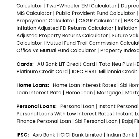
Calculator
|
Two-Wheeler EMI Calculator
|
Depreci
MIS Calculator
|
Public Provident Fund Calculator
Prepayment Calculator
|
CAGR Calculator
|
NPS C
Inflation Adjusted FD Returns Calculator
|
Inflatio
Adjusted Property Returns Calculator
|
Future Val
Calculator
|
Mutual Fund Trail Commission Calcula
Office Vs Mutual Fund Calculator
|
Property Indexa
Cards:
AU Bank LIT Credit Card
|
Tata Neu Plus H
Platinum Credit Card
|
IDFC FIRST Milllennia Credi
Home Loans:
Home Loan Interest Rates
|
Sbi Hom
Loan Interest Rate
|
Home Loan
|
Mortgage
|
Mort
Personal Loans:
Personal Loan
|
Instant Persona
Personal Loans With Low Interest Rates
|
Instant L
Finance Personal Loan
|
Sbi Personal Loan
|
Bajaj 
IFSC:
Axis Bank
|
ICICI Bank Limited
|
Indian Bank
|