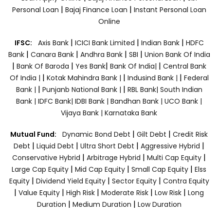
|
|
Personal Loan
Bajaj Finance Loan
Instant Personal Loan
Online
|
|
|
IFSC:
Axis Bank
ICICI Bank Limited
Indian Bank
HDFC
|
|
|
|
Bank
Canara Bank
Andhra Bank
SBI
Union Bank Of India
|
|
|
|
Bank Of Baroda
Yes Bank
Bank Of India|
Central Bank
|
|
|
Of India |
Kotak Mahindra Bank |
Indusind Bank |
Federal
|
|
Bank |
Punjanb National Bank |
RBL Bank|
South Indian
Bank |
IDFC Bank|
IDBI Bank |
Bandhan Bank |
UCO Bank |
Vijaya Bank |
Karnataka Bank
|
|
Mutual Fund:
Dynamic Bond Debt
Gilt Debt
Credit Risk
|
|
|
|
Debt
Liquid Debt
Ultra Short Debt
Aggressive Hybrid
|
|
|
Conservative Hybrid
Arbitrage Hybrid
Multi Cap Equity
|
|
|
Large Cap Equity
Mid Cap Equity
Small Cap Equity
Elss
|
|
|
Equity
Dividend Yield Equity
Sector Equity
Contra Equity
|
|
|
|
|
Value Equity
High Risk
Moderate Risk
Low Risk
Long
|
|
Duration
Medium Duration
Low Duration