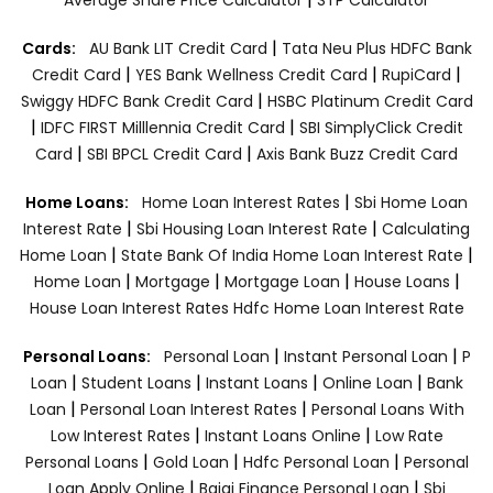
|
Cards:
AU Bank LIT Credit Card
Tata Neu Plus HDFC Bank
|
|
|
Credit Card
YES Bank Wellness Credit Card
RupiCard
|
Swiggy HDFC Bank Credit Card
HSBC Platinum Credit Card
|
|
IDFC FIRST Milllennia Credit Card
SBI SimplyClick Credit
|
|
Card
SBI BPCL Credit Card
Axis Bank Buzz Credit Card
|
Home Loans:
Home Loan Interest Rates
Sbi Home Loan
|
|
Interest Rate
Sbi Housing Loan Interest Rate
Calculating
|
|
Home Loan
State Bank Of India Home Loan Interest Rate
|
|
|
|
Home Loan
Mortgage
Mortgage Loan
House Loans
House Loan Interest Rates
Hdfc Home Loan Interest Rate
|
|
Personal Loans:
Personal Loan
Instant Personal Loan
P
|
|
|
|
Loan
Student Loans
Instant Loans
Online Loan
Bank
|
|
Loan
Personal Loan Interest Rates
Personal Loans With
|
|
Low Interest Rates
Instant Loans Online
Low Rate
|
|
|
Personal Loans
Gold Loan
Hdfc Personal Loan
Personal
|
|
Loan Apply Online
Bajaj Finance Personal Loan
Sbi