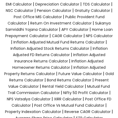
|
|
|
EMI Calculator
Depreciation Calculator
TDS Calculator
|
|
|
NSC Calculator
Pension Calculator
Gratuity Calculator
|
Post Office MIS Calculator
Public Provident Fund
|
|
Calculator
Return On Investment Calculator
Sukanya
|
|
Samriddhi Yojana Calculator
APY Calculator
Home Loan
|
|
Prepayment Calculator
CAGR Calculator
NPS Calculator
|
|
Inflation Adjusted Mutual Fund Returns Calculator
|
Inflation Adjusted Stock Returns Calculator
Inflation
|
Adjusted FD Returns Calculator
Inflation Adjusted
|
Insurance Returns Calculator
Inflation Adjusted
|
Homeowner Returns Calculator
Inflation Adjusted
|
|
Property Returns Calculator
Future Value Calculator
Gold
|
|
Returns Calculator
Bond Returns Calculator
Present
|
|
Value Calculator
Rental Yield Calculator
Mutual Fund
|
|
Trail Commission Calculator
Nifty 50 Profit Calculator
|
|
NPS Vatsalya Calculator
XIRR Calculator
Post Office FD
|
|
Calculator
Post Office Vs Mutual Fund Calculator
|
|
Property Indexation Calculator
Reverse CAGR Calculator
|
Average Share Price Calculator
STP Calculator