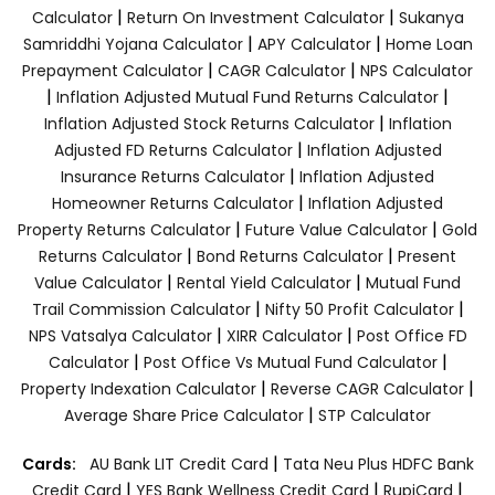
|
|
Calculator
Return On Investment Calculator
Sukanya
|
|
Samriddhi Yojana Calculator
APY Calculator
Home Loan
|
|
Prepayment Calculator
CAGR Calculator
NPS Calculator
|
|
Inflation Adjusted Mutual Fund Returns Calculator
|
Inflation Adjusted Stock Returns Calculator
Inflation
|
Adjusted FD Returns Calculator
Inflation Adjusted
|
Insurance Returns Calculator
Inflation Adjusted
|
Homeowner Returns Calculator
Inflation Adjusted
|
|
Property Returns Calculator
Future Value Calculator
Gold
|
|
Returns Calculator
Bond Returns Calculator
Present
|
|
Value Calculator
Rental Yield Calculator
Mutual Fund
|
|
Trail Commission Calculator
Nifty 50 Profit Calculator
|
|
NPS Vatsalya Calculator
XIRR Calculator
Post Office FD
|
|
Calculator
Post Office Vs Mutual Fund Calculator
|
|
Property Indexation Calculator
Reverse CAGR Calculator
|
Average Share Price Calculator
STP Calculator
|
Cards:
AU Bank LIT Credit Card
Tata Neu Plus HDFC Bank
|
|
|
Credit Card
YES Bank Wellness Credit Card
RupiCard