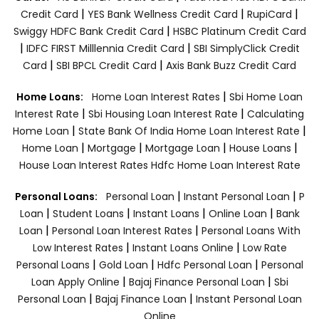
|
|
|
Credit Card
YES Bank Wellness Credit Card
RupiCard
|
Swiggy HDFC Bank Credit Card
HSBC Platinum Credit Card
|
|
IDFC FIRST Milllennia Credit Card
SBI SimplyClick Credit
|
|
Card
SBI BPCL Credit Card
Axis Bank Buzz Credit Card
|
Home Loans:
Home Loan Interest Rates
Sbi Home Loan
|
|
Interest Rate
Sbi Housing Loan Interest Rate
Calculating
|
|
Home Loan
State Bank Of India Home Loan Interest Rate
|
|
|
|
Home Loan
Mortgage
Mortgage Loan
House Loans
House Loan Interest Rates
Hdfc Home Loan Interest Rate
|
|
Personal Loans:
Personal Loan
Instant Personal Loan
P
|
|
|
|
Loan
Student Loans
Instant Loans
Online Loan
Bank
|
|
Loan
Personal Loan Interest Rates
Personal Loans With
|
|
Low Interest Rates
Instant Loans Online
Low Rate
|
|
|
Personal Loans
Gold Loan
Hdfc Personal Loan
Personal
|
|
Loan Apply Online
Bajaj Finance Personal Loan
Sbi
|
|
Personal Loan
Bajaj Finance Loan
Instant Personal Loan
Online