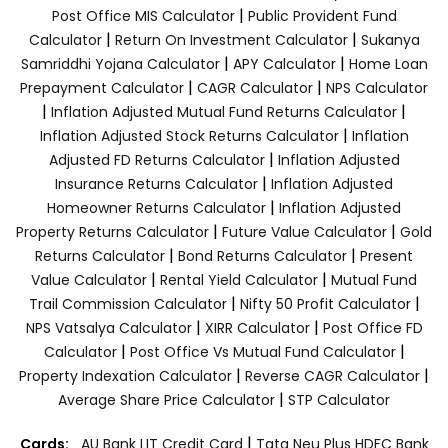
|
Post Office MIS Calculator
Public Provident Fund
|
|
Calculator
Return On Investment Calculator
Sukanya
|
|
Samriddhi Yojana Calculator
APY Calculator
Home Loan
|
|
Prepayment Calculator
CAGR Calculator
NPS Calculator
|
|
Inflation Adjusted Mutual Fund Returns Calculator
|
Inflation Adjusted Stock Returns Calculator
Inflation
|
Adjusted FD Returns Calculator
Inflation Adjusted
|
Insurance Returns Calculator
Inflation Adjusted
|
Homeowner Returns Calculator
Inflation Adjusted
|
|
Property Returns Calculator
Future Value Calculator
Gold
|
|
Returns Calculator
Bond Returns Calculator
Present
|
|
Value Calculator
Rental Yield Calculator
Mutual Fund
|
|
Trail Commission Calculator
Nifty 50 Profit Calculator
|
|
NPS Vatsalya Calculator
XIRR Calculator
Post Office FD
|
|
Calculator
Post Office Vs Mutual Fund Calculator
|
|
Property Indexation Calculator
Reverse CAGR Calculator
|
Average Share Price Calculator
STP Calculator
|
Cards:
AU Bank LIT Credit Card
Tata Neu Plus HDFC Bank