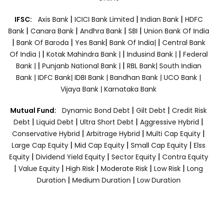
|
|
|
IFSC:
Axis Bank
ICICI Bank Limited
Indian Bank
HDFC
|
|
|
|
Bank
Canara Bank
Andhra Bank
SBI
Union Bank Of India
|
|
|
|
Bank Of Baroda
Yes Bank
Bank Of India|
Central Bank
|
|
|
Of India |
Kotak Mahindra Bank |
Indusind Bank |
Federal
|
|
Bank |
Punjanb National Bank |
RBL Bank|
South Indian
Bank |
IDFC Bank|
IDBI Bank |
Bandhan Bank |
UCO Bank |
Vijaya Bank |
Karnataka Bank
|
|
Mutual Fund:
Dynamic Bond Debt
Gilt Debt
Credit Risk
|
|
|
|
Debt
Liquid Debt
Ultra Short Debt
Aggressive Hybrid
|
|
|
Conservative Hybrid
Arbitrage Hybrid
Multi Cap Equity
|
|
|
Large Cap Equity
Mid Cap Equity
Small Cap Equity
Elss
|
|
|
Equity
Dividend Yield Equity
Sector Equity
Contra Equity
|
|
|
|
|
Value Equity
High Risk
Moderate Risk
Low Risk
Long
|
|
Duration
Medium Duration
Low Duration