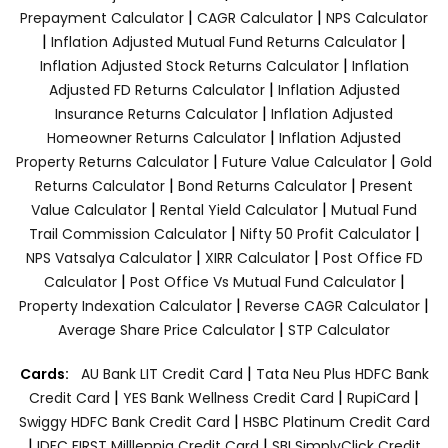
|
|
Prepayment Calculator
CAGR Calculator
NPS Calculator
|
|
Inflation Adjusted Mutual Fund Returns Calculator
|
Inflation Adjusted Stock Returns Calculator
Inflation
|
Adjusted FD Returns Calculator
Inflation Adjusted
|
Insurance Returns Calculator
Inflation Adjusted
|
Homeowner Returns Calculator
Inflation Adjusted
|
|
Property Returns Calculator
Future Value Calculator
Gold
|
|
Returns Calculator
Bond Returns Calculator
Present
|
|
Value Calculator
Rental Yield Calculator
Mutual Fund
|
|
Trail Commission Calculator
Nifty 50 Profit Calculator
|
|
NPS Vatsalya Calculator
XIRR Calculator
Post Office FD
|
|
Calculator
Post Office Vs Mutual Fund Calculator
|
|
Property Indexation Calculator
Reverse CAGR Calculator
|
Average Share Price Calculator
STP Calculator
|
Cards:
AU Bank LIT Credit Card
Tata Neu Plus HDFC Bank
|
|
|
Credit Card
YES Bank Wellness Credit Card
RupiCard
|
Swiggy HDFC Bank Credit Card
HSBC Platinum Credit Card
|
|
IDFC FIRST Milllennia Credit Card
SBI SimplyClick Credit