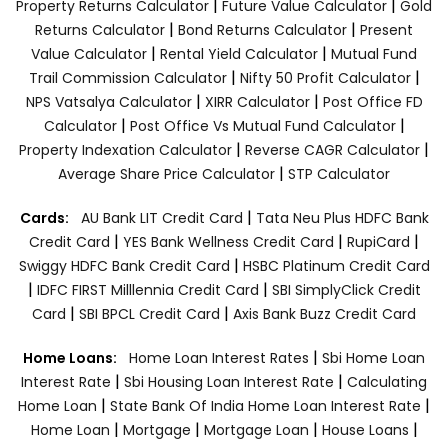
|
|
Property Returns Calculator
Future Value Calculator
Gold
|
|
Returns Calculator
Bond Returns Calculator
Present
|
|
Value Calculator
Rental Yield Calculator
Mutual Fund
|
|
Trail Commission Calculator
Nifty 50 Profit Calculator
|
|
NPS Vatsalya Calculator
XIRR Calculator
Post Office FD
|
|
Calculator
Post Office Vs Mutual Fund Calculator
|
|
Property Indexation Calculator
Reverse CAGR Calculator
|
Average Share Price Calculator
STP Calculator
|
Cards:
AU Bank LIT Credit Card
Tata Neu Plus HDFC Bank
|
|
|
Credit Card
YES Bank Wellness Credit Card
RupiCard
|
Swiggy HDFC Bank Credit Card
HSBC Platinum Credit Card
|
|
IDFC FIRST Milllennia Credit Card
SBI SimplyClick Credit
|
|
Card
SBI BPCL Credit Card
Axis Bank Buzz Credit Card
|
Home Loans:
Home Loan Interest Rates
Sbi Home Loan
|
|
Interest Rate
Sbi Housing Loan Interest Rate
Calculating
|
|
Home Loan
State Bank Of India Home Loan Interest Rate
|
|
|
|
Home Loan
Mortgage
Mortgage Loan
House Loans