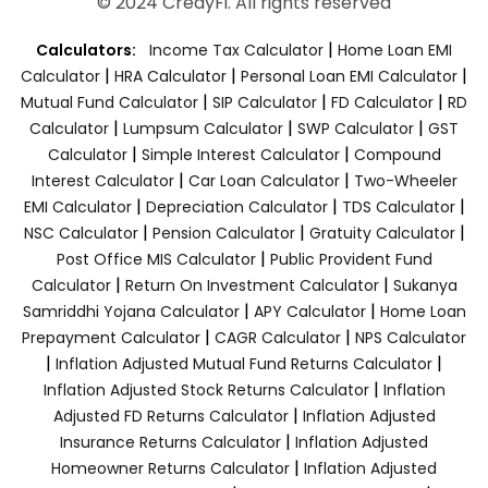
© 2024 CredyFi. All rights reserved
|
Calculators:
Income Tax Calculator
Home Loan EMI
|
|
|
Calculator
HRA Calculator
Personal Loan EMI Calculator
|
|
|
Mutual Fund Calculator
SIP Calculator
FD Calculator
RD
|
|
|
Calculator
Lumpsum Calculator
SWP Calculator
GST
|
|
Calculator
Simple Interest Calculator
Compound
|
|
Interest Calculator
Car Loan Calculator
Two-Wheeler
|
|
|
EMI Calculator
Depreciation Calculator
TDS Calculator
|
|
|
NSC Calculator
Pension Calculator
Gratuity Calculator
|
Post Office MIS Calculator
Public Provident Fund
|
|
Calculator
Return On Investment Calculator
Sukanya
|
|
Samriddhi Yojana Calculator
APY Calculator
Home Loan
|
|
Prepayment Calculator
CAGR Calculator
NPS Calculator
|
|
Inflation Adjusted Mutual Fund Returns Calculator
|
Inflation Adjusted Stock Returns Calculator
Inflation
|
Adjusted FD Returns Calculator
Inflation Adjusted
|
Insurance Returns Calculator
Inflation Adjusted
|
Homeowner Returns Calculator
Inflation Adjusted