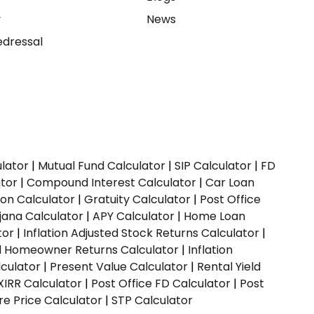
y
News
dressal
ulator
|
Mutual Fund Calculator
|
SIP Calculator
|
FD
ator
|
Compound Interest Calculator
|
Car Loan
ion Calculator
|
Gratuity Calculator
|
Post Office
jana Calculator
|
APY Calculator
|
Home Loan
tor
|
Inflation Adjusted Stock Returns Calculator
|
ed Homeowner Returns Calculator
|
Inflation
culator
|
Present Value Calculator
|
Rental Yield
XIRR Calculator
|
Post Office FD Calculator
|
Post
e Price Calculator
|
STP Calculator