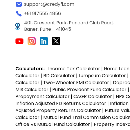
support@credyfi.com
+91 917555 4856
401, Crescent Park, Pancard Club Road,
Baner, Pune - 411045
Calculators:
Income Tax Calculator
|
Home Loan 
Calculator
|
RD Calculator
|
Lumpsum Calculator
|
Calculator
|
Two-Wheeler EMI Calculator
|
Depreci
MIS Calculator
|
Public Provident Fund Calculator
Prepayment Calculator
|
CAGR Calculator
|
NPS C
Inflation Adjusted FD Returns Calculator
|
Inflatio
Adjusted Property Returns Calculator
|
Future Val
Calculator
|
Mutual Fund Trail Commission Calcula
Office Vs Mutual Fund Calculator
|
Property Indexa