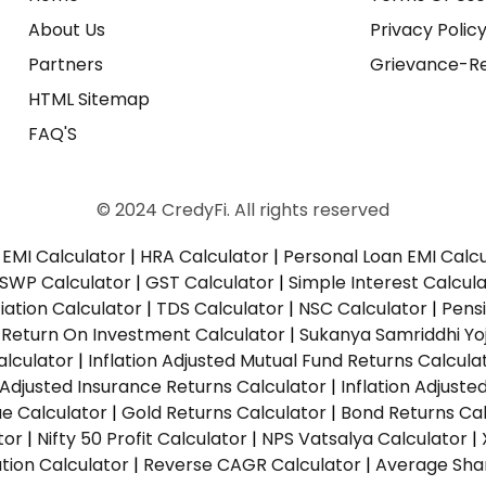
About Us
Privacy Polic
Partners
Grievance-Re
HTML Sitemap
FAQ'S
© 2024 CredyFi. All rights reserved
EMI Calculator
|
HRA Calculator
|
Personal Loan EMI Calc
SWP Calculator
|
GST Calculator
|
Simple Interest Calcul
ation Calculator
|
TDS Calculator
|
NSC Calculator
|
Pens
|
Return On Investment Calculator
|
Sukanya Samriddhi Yo
alculator
|
Inflation Adjusted Mutual Fund Returns Calcula
n Adjusted Insurance Returns Calculator
|
Inflation Adjust
ue Calculator
|
Gold Returns Calculator
|
Bond Returns Cal
tor
|
Nifty 50 Profit Calculator
|
NPS Vatsalya Calculator
|
tion Calculator
|
Reverse CAGR Calculator
|
Average Shar