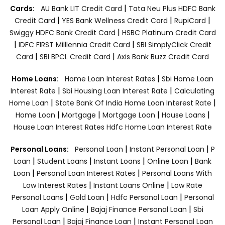
|
Cards:
AU Bank LIT Credit Card
Tata Neu Plus HDFC Bank
|
|
|
Credit Card
YES Bank Wellness Credit Card
RupiCard
|
Swiggy HDFC Bank Credit Card
HSBC Platinum Credit Card
|
|
IDFC FIRST Milllennia Credit Card
SBI SimplyClick Credit
|
|
Card
SBI BPCL Credit Card
Axis Bank Buzz Credit Card
|
Home Loans:
Home Loan Interest Rates
Sbi Home Loan
|
|
Interest Rate
Sbi Housing Loan Interest Rate
Calculating
|
|
Home Loan
State Bank Of India Home Loan Interest Rate
|
|
|
|
Home Loan
Mortgage
Mortgage Loan
House Loans
House Loan Interest Rates
Hdfc Home Loan Interest Rate
|
|
Personal Loans:
Personal Loan
Instant Personal Loan
P
|
|
|
|
Loan
Student Loans
Instant Loans
Online Loan
Bank
|
|
Loan
Personal Loan Interest Rates
Personal Loans With
|
|
Low Interest Rates
Instant Loans Online
Low Rate
|
|
|
Personal Loans
Gold Loan
Hdfc Personal Loan
Personal
|
|
Loan Apply Online
Bajaj Finance Personal Loan
Sbi
|
|
Personal Loan
Bajaj Finance Loan
Instant Personal Loan