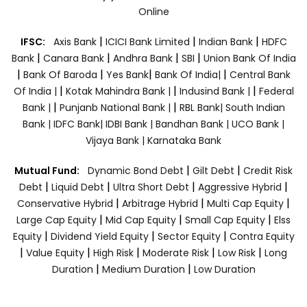
Online
|
|
|
IFSC:
Axis Bank
ICICI Bank Limited
Indian Bank
HDFC
|
|
|
|
Bank
Canara Bank
Andhra Bank
SBI
Union Bank Of India
|
|
|
|
Bank Of Baroda
Yes Bank
Bank Of India|
Central Bank
|
|
|
Of India |
Kotak Mahindra Bank |
Indusind Bank |
Federal
|
|
Bank |
Punjanb National Bank |
RBL Bank|
South Indian
Bank |
IDFC Bank|
IDBI Bank |
Bandhan Bank |
UCO Bank |
Vijaya Bank |
Karnataka Bank
|
|
Mutual Fund:
Dynamic Bond Debt
Gilt Debt
Credit Risk
|
|
|
|
Debt
Liquid Debt
Ultra Short Debt
Aggressive Hybrid
|
|
|
Conservative Hybrid
Arbitrage Hybrid
Multi Cap Equity
|
|
|
Large Cap Equity
Mid Cap Equity
Small Cap Equity
Elss
|
|
|
Equity
Dividend Yield Equity
Sector Equity
Contra Equity
|
|
|
|
|
Value Equity
High Risk
Moderate Risk
Low Risk
Long
|
|
Duration
Medium Duration
Low Duration