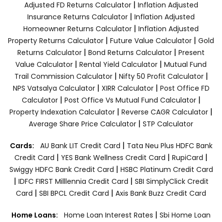
|
Adjusted FD Returns Calculator
Inflation Adjusted
|
Insurance Returns Calculator
Inflation Adjusted
|
Homeowner Returns Calculator
Inflation Adjusted
|
|
Property Returns Calculator
Future Value Calculator
Gold
|
|
Returns Calculator
Bond Returns Calculator
Present
|
|
Value Calculator
Rental Yield Calculator
Mutual Fund
|
|
Trail Commission Calculator
Nifty 50 Profit Calculator
|
|
NPS Vatsalya Calculator
XIRR Calculator
Post Office FD
|
|
Calculator
Post Office Vs Mutual Fund Calculator
|
|
Property Indexation Calculator
Reverse CAGR Calculator
|
Average Share Price Calculator
STP Calculator
|
Cards:
AU Bank LIT Credit Card
Tata Neu Plus HDFC Bank
|
|
|
Credit Card
YES Bank Wellness Credit Card
RupiCard
|
Swiggy HDFC Bank Credit Card
HSBC Platinum Credit Card
|
|
IDFC FIRST Milllennia Credit Card
SBI SimplyClick Credit
|
|
Card
SBI BPCL Credit Card
Axis Bank Buzz Credit Card
|
Home Loans:
Home Loan Interest Rates
Sbi Home Loan