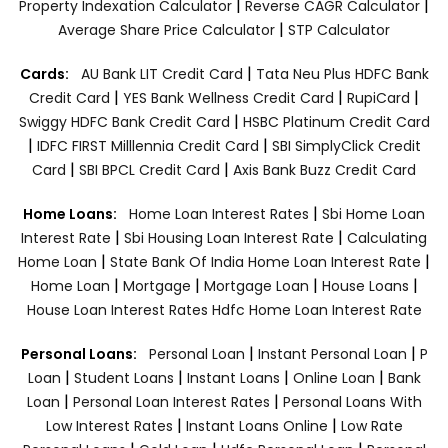
|
|
Property Indexation Calculator
Reverse CAGR Calculator
|
Average Share Price Calculator
STP Calculator
|
Cards:
AU Bank LIT Credit Card
Tata Neu Plus HDFC Bank
|
|
|
Credit Card
YES Bank Wellness Credit Card
RupiCard
|
Swiggy HDFC Bank Credit Card
HSBC Platinum Credit Card
|
|
IDFC FIRST Milllennia Credit Card
SBI SimplyClick Credit
|
|
Card
SBI BPCL Credit Card
Axis Bank Buzz Credit Card
|
Home Loans:
Home Loan Interest Rates
Sbi Home Loan
|
|
Interest Rate
Sbi Housing Loan Interest Rate
Calculating
|
|
Home Loan
State Bank Of India Home Loan Interest Rate
|
|
|
|
Home Loan
Mortgage
Mortgage Loan
House Loans
House Loan Interest Rates
Hdfc Home Loan Interest Rate
|
|
Personal Loans:
Personal Loan
Instant Personal Loan
P
|
|
|
|
Loan
Student Loans
Instant Loans
Online Loan
Bank
|
|
Loan
Personal Loan Interest Rates
Personal Loans With
|
|
Low Interest Rates
Instant Loans Online
Low Rate