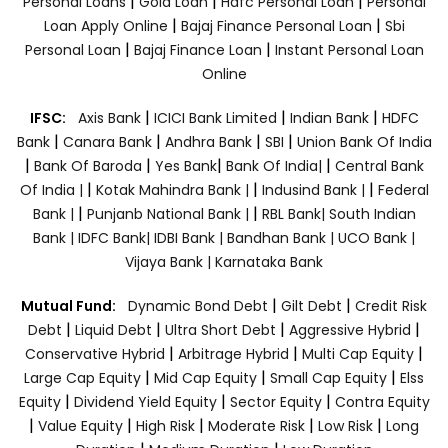
|
|
|
Personal Loans
Gold Loan
Hdfc Personal Loan
Personal
|
|
Loan Apply Online
Bajaj Finance Personal Loan
Sbi
|
|
Personal Loan
Bajaj Finance Loan
Instant Personal Loan
Online
|
|
|
IFSC:
Axis Bank
ICICI Bank Limited
Indian Bank
HDFC
|
|
|
|
Bank
Canara Bank
Andhra Bank
SBI
Union Bank Of India
|
|
|
|
Bank Of Baroda
Yes Bank
Bank Of India|
Central Bank
|
|
|
Of India |
Kotak Mahindra Bank |
Indusind Bank |
Federal
|
|
Bank |
Punjanb National Bank |
RBL Bank|
South Indian
Bank |
IDFC Bank|
IDBI Bank |
Bandhan Bank |
UCO Bank |
Vijaya Bank |
Karnataka Bank
|
|
Mutual Fund:
Dynamic Bond Debt
Gilt Debt
Credit Risk
|
|
|
|
Debt
Liquid Debt
Ultra Short Debt
Aggressive Hybrid
|
|
|
Conservative Hybrid
Arbitrage Hybrid
Multi Cap Equity
|
|
|
Large Cap Equity
Mid Cap Equity
Small Cap Equity
Elss
|
|
|
Equity
Dividend Yield Equity
Sector Equity
Contra Equity
|
|
|
|
|
Value Equity
High Risk
Moderate Risk
Low Risk
Long