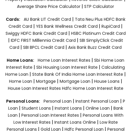
|
Average Share Price Calculator
STP Calculator
|
Cards:
AU Bank LIT Credit Card
Tata Neu Plus HDFC Bank
|
|
|
Credit Card
YES Bank Wellness Credit Card
RupiCard
|
Swiggy HDFC Bank Credit Card
HSBC Platinum Credit Card
|
|
IDFC FIRST Milllennia Credit Card
SBI SimplyClick Credit
|
|
Card
SBI BPCL Credit Card
Axis Bank Buzz Credit Card
|
Home Loans:
Home Loan Interest Rates
Sbi Home Loan
|
|
Interest Rate
Sbi Housing Loan Interest Rate
Calculating
|
|
Home Loan
State Bank Of India Home Loan Interest Rate
|
|
|
|
Home Loan
Mortgage
Mortgage Loan
House Loans
House Loan Interest Rates
Hdfc Home Loan Interest Rate
|
|
Personal Loans:
Personal Loan
Instant Personal Loan
P
|
|
|
|
Loan
Student Loans
Instant Loans
Online Loan
Bank
|
|
Loan
Personal Loan Interest Rates
Personal Loans With
|
|
Low Interest Rates
Instant Loans Online
Low Rate
|
|
|
Personal Loans
Gold Loan
Hdfc Personal Loan
Personal