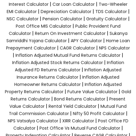
|
|
Interest Calculator
Car Loan Calculator
Two-Wheeler
|
|
|
EMI Calculator
Depreciation Calculator
TDS Calculator
|
|
|
NSC Calculator
Pension Calculator
Gratuity Calculator
|
Post Office MIS Calculator
Public Provident Fund
|
|
Calculator
Return On Investment Calculator
Sukanya
|
|
Samriddhi Yojana Calculator
APY Calculator
Home Loan
|
|
Prepayment Calculator
CAGR Calculator
NPS Calculator
|
|
Inflation Adjusted Mutual Fund Returns Calculator
|
Inflation Adjusted Stock Returns Calculator
Inflation
|
Adjusted FD Returns Calculator
Inflation Adjusted
|
Insurance Returns Calculator
Inflation Adjusted
|
Homeowner Returns Calculator
Inflation Adjusted
|
|
Property Returns Calculator
Future Value Calculator
Gold
|
|
Returns Calculator
Bond Returns Calculator
Present
|
|
Value Calculator
Rental Yield Calculator
Mutual Fund
|
|
Trail Commission Calculator
Nifty 50 Profit Calculator
|
|
NPS Vatsalya Calculator
XIRR Calculator
Post Office FD
|
|
Calculator
Post Office Vs Mutual Fund Calculator
|
|
Property Indexation Calculator
Reverse CAGR Calculator