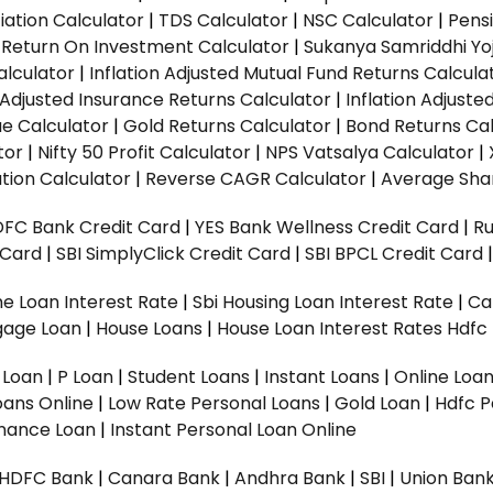
ation Calculator
|
TDS Calculator
|
NSC Calculator
|
Pens
|
Return On Investment Calculator
|
Sukanya Samriddhi Yo
alculator
|
Inflation Adjusted Mutual Fund Returns Calcula
n Adjusted Insurance Returns Calculator
|
Inflation Adjust
ue Calculator
|
Gold Returns Calculator
|
Bond Returns Cal
tor
|
Nifty 50 Profit Calculator
|
NPS Vatsalya Calculator
|
tion Calculator
|
Reverse CAGR Calculator
|
Average Shar
DFC Bank Credit Card
|
YES Bank Wellness Credit Card
|
R
t Card
|
SBI SimplyClick Credit Card
|
SBI BPCL Credit Card
e Loan Interest Rate
|
Sbi Housing Loan Interest Rate
|
Ca
gage Loan
|
House Loans
|
House Loan Interest Rates
Hdfc
l Loan
|
P Loan
|
Student Loans
|
Instant Loans
|
Online Loa
oans Online
|
Low Rate Personal Loans
|
Gold Loan
|
Hdfc P
Finance Loan
|
Instant Personal Loan Online
HDFC Bank
|
Canara Bank
|
Andhra Bank
|
SBI
|
Union Bank