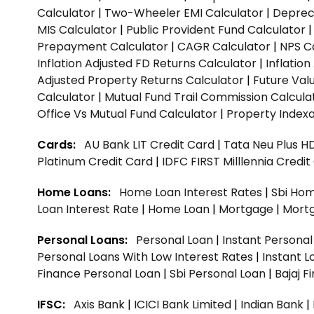
Calculator
|
Two-Wheeler EMI Calculator
|
Depreci
MIS Calculator
|
Public Provident Fund Calculator
Prepayment Calculator
|
CAGR Calculator
|
NPS C
Inflation Adjusted FD Returns Calculator
|
Inflatio
Adjusted Property Returns Calculator
|
Future Val
Calculator
|
Mutual Fund Trail Commission Calcula
Office Vs Mutual Fund Calculator
|
Property Indexa
Cards:
AU Bank LIT Credit Card
|
Tata Neu Plus H
Platinum Credit Card
|
IDFC FIRST Milllennia Credi
Home Loans:
Home Loan Interest Rates
|
Sbi Hom
Loan Interest Rate
|
Home Loan
|
Mortgage
|
Mort
Personal Loans:
Personal Loan
|
Instant Persona
Personal Loans With Low Interest Rates
|
Instant L
Finance Personal Loan
|
Sbi Personal Loan
|
Bajaj 
IFSC:
Axis Bank
|
ICICI Bank Limited
|
Indian Bank
|