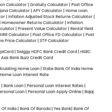
ion Calculator
|
Gratuity Calculator
|
Post Office
jana Calculator
|
APY Calculator
|
Home Loan
tor
|
Inflation Adjusted Stock Returns Calculator
|
ed Homeowner Returns Calculator
|
Inflation
culator
|
Present Value Calculator
|
Rental Yield
XIRR Calculator
|
Post Office FD Calculator
|
Post
e Price Calculator
|
STP Calculator
upiCard
|
Swiggy HDFC Bank Credit Card
|
HSBC
|
Axis Bank Buzz Credit Card
lculating Home Loan
|
State Bank Of India Home
 Home Loan Interest Rate
n
|
Bank Loan
|
Personal Loan Interest Rates
|
ersonal Loan
|
Personal Loan Apply Online
|
Bajaj
 Of India
|
Bank Of Baroda
|
Yes Bank
|
Bank Of