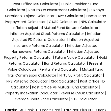
|
Post Office MIS Calculator
Public Provident Fund
|
|
Calculator
Return On Investment Calculator
Sukanya
|
|
Samriddhi Yojana Calculator
APY Calculator
Home Loan
|
|
Prepayment Calculator
CAGR Calculator
NPS Calculator
|
|
Inflation Adjusted Mutual Fund Returns Calculator
|
Inflation Adjusted Stock Returns Calculator
Inflation
|
Adjusted FD Returns Calculator
Inflation Adjusted
|
Insurance Returns Calculator
Inflation Adjusted
|
Homeowner Returns Calculator
Inflation Adjusted
|
|
Property Returns Calculator
Future Value Calculator
Gold
|
|
Returns Calculator
Bond Returns Calculator
Present
|
|
Value Calculator
Rental Yield Calculator
Mutual Fund
|
|
Trail Commission Calculator
Nifty 50 Profit Calculator
|
|
NPS Vatsalya Calculator
XIRR Calculator
Post Office FD
|
|
Calculator
Post Office Vs Mutual Fund Calculator
|
|
Property Indexation Calculator
Reverse CAGR Calculator
|
Average Share Price Calculator
STP Calculator
|
Cards:
AU Bank LIT Credit Card
Tata Neu Plus HDFC Bank