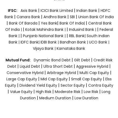
|
|
|
IFSC:
Axis Bank
ICICI Bank Limited
Indian Bank
HDFC
|
|
|
|
Bank
Canara Bank
Andhra Bank
SBI
Union Bank Of India
|
|
|
|
Bank Of Baroda
Yes Bank
Bank Of India|
Central Bank
|
|
|
Of India |
Kotak Mahindra Bank |
Indusind Bank |
Federal
|
|
Bank |
Punjanb National Bank |
RBL Bank|
South Indian
Bank |
IDFC Bank|
IDBI Bank |
Bandhan Bank |
UCO Bank |
Vijaya Bank |
Karnataka Bank
|
|
Mutual Fund:
Dynamic Bond Debt
Gilt Debt
Credit Risk
|
|
|
|
Debt
Liquid Debt
Ultra Short Debt
Aggressive Hybrid
|
|
|
Conservative Hybrid
Arbitrage Hybrid
Multi Cap Equity
|
|
|
Large Cap Equity
Mid Cap Equity
Small Cap Equity
Elss
|
|
|
Equity
Dividend Yield Equity
Sector Equity
Contra Equity
|
|
|
|
|
Value Equity
High Risk
Moderate Risk
Low Risk
Long
|
|
Duration
Medium Duration
Low Duration