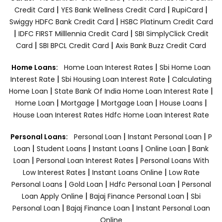
|
|
|
Credit Card
YES Bank Wellness Credit Card
RupiCard
|
Swiggy HDFC Bank Credit Card
HSBC Platinum Credit Card
|
|
IDFC FIRST Milllennia Credit Card
SBI SimplyClick Credit
|
|
Card
SBI BPCL Credit Card
Axis Bank Buzz Credit Card
|
Home Loans:
Home Loan Interest Rates
Sbi Home Loan
|
|
Interest Rate
Sbi Housing Loan Interest Rate
Calculating
|
|
Home Loan
State Bank Of India Home Loan Interest Rate
|
|
|
|
Home Loan
Mortgage
Mortgage Loan
House Loans
House Loan Interest Rates
Hdfc Home Loan Interest Rate
|
|
Personal Loans:
Personal Loan
Instant Personal Loan
P
|
|
|
|
Loan
Student Loans
Instant Loans
Online Loan
Bank
|
|
Loan
Personal Loan Interest Rates
Personal Loans With
|
|
Low Interest Rates
Instant Loans Online
Low Rate
|
|
|
Personal Loans
Gold Loan
Hdfc Personal Loan
Personal
|
|
Loan Apply Online
Bajaj Finance Personal Loan
Sbi
|
|
Personal Loan
Bajaj Finance Loan
Instant Personal Loan
Online