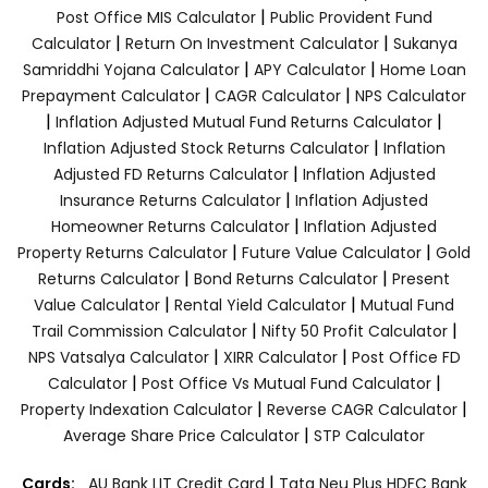
|
Post Office MIS Calculator
Public Provident Fund
|
|
Calculator
Return On Investment Calculator
Sukanya
|
|
Samriddhi Yojana Calculator
APY Calculator
Home Loan
|
|
Prepayment Calculator
CAGR Calculator
NPS Calculator
|
|
Inflation Adjusted Mutual Fund Returns Calculator
|
Inflation Adjusted Stock Returns Calculator
Inflation
|
Adjusted FD Returns Calculator
Inflation Adjusted
|
Insurance Returns Calculator
Inflation Adjusted
|
Homeowner Returns Calculator
Inflation Adjusted
|
|
Property Returns Calculator
Future Value Calculator
Gold
|
|
Returns Calculator
Bond Returns Calculator
Present
|
|
Value Calculator
Rental Yield Calculator
Mutual Fund
|
|
Trail Commission Calculator
Nifty 50 Profit Calculator
|
|
NPS Vatsalya Calculator
XIRR Calculator
Post Office FD
|
|
Calculator
Post Office Vs Mutual Fund Calculator
|
|
Property Indexation Calculator
Reverse CAGR Calculator
|
Average Share Price Calculator
STP Calculator
|
Cards:
AU Bank LIT Credit Card
Tata Neu Plus HDFC Bank