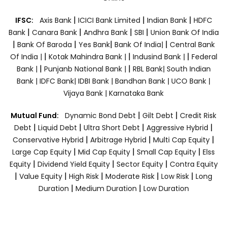
|
|
|
IFSC:
Axis Bank
ICICI Bank Limited
Indian Bank
HDFC
|
|
|
|
Bank
Canara Bank
Andhra Bank
SBI
Union Bank Of India
|
|
|
|
Bank Of Baroda
Yes Bank
Bank Of India|
Central Bank
|
|
|
Of India |
Kotak Mahindra Bank |
Indusind Bank |
Federal
|
|
Bank |
Punjanb National Bank |
RBL Bank|
South Indian
Bank |
IDFC Bank|
IDBI Bank |
Bandhan Bank |
UCO Bank |
Vijaya Bank |
Karnataka Bank
|
|
Mutual Fund:
Dynamic Bond Debt
Gilt Debt
Credit Risk
|
|
|
|
Debt
Liquid Debt
Ultra Short Debt
Aggressive Hybrid
|
|
|
Conservative Hybrid
Arbitrage Hybrid
Multi Cap Equity
|
|
|
Large Cap Equity
Mid Cap Equity
Small Cap Equity
Elss
|
|
|
Equity
Dividend Yield Equity
Sector Equity
Contra Equity
|
|
|
|
|
Value Equity
High Risk
Moderate Risk
Low Risk
Long
|
|
Duration
Medium Duration
Low Duration