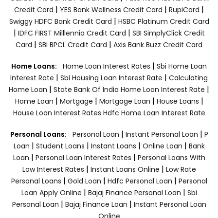
|
|
|
Credit Card
YES Bank Wellness Credit Card
RupiCard
|
Swiggy HDFC Bank Credit Card
HSBC Platinum Credit Card
|
|
IDFC FIRST Milllennia Credit Card
SBI SimplyClick Credit
|
|
Card
SBI BPCL Credit Card
Axis Bank Buzz Credit Card
|
Home Loans:
Home Loan Interest Rates
Sbi Home Loan
|
|
Interest Rate
Sbi Housing Loan Interest Rate
Calculating
|
|
Home Loan
State Bank Of India Home Loan Interest Rate
|
|
|
|
Home Loan
Mortgage
Mortgage Loan
House Loans
House Loan Interest Rates
Hdfc Home Loan Interest Rate
|
|
Personal Loans:
Personal Loan
Instant Personal Loan
P
|
|
|
|
Loan
Student Loans
Instant Loans
Online Loan
Bank
|
|
Loan
Personal Loan Interest Rates
Personal Loans With
|
|
Low Interest Rates
Instant Loans Online
Low Rate
|
|
|
Personal Loans
Gold Loan
Hdfc Personal Loan
Personal
|
|
Loan Apply Online
Bajaj Finance Personal Loan
Sbi
|
|
Personal Loan
Bajaj Finance Loan
Instant Personal Loan
Online