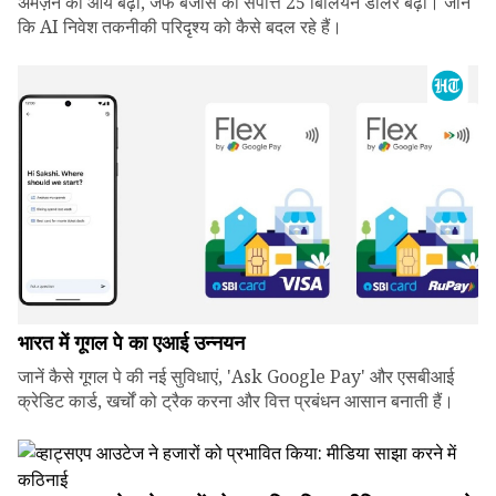
अमेज़न की आय बढ़ी, जेफ बेजोस की संपत्ति 25 बिलियन डॉलर बढ़ी। जानें
कि AI निवेश तकनीकी परिदृश्य को कैसे बदल रहे हैं।
भारत में गूगल पे का एआई उन्नयन
जानें कैसे गूगल पे की नई सुविधाएं, 'Ask Google Pay' और एसबीआई
क्रेडिट कार्ड, खर्चों को ट्रैक करना और वित्त प्रबंधन आसान बनाती हैं।