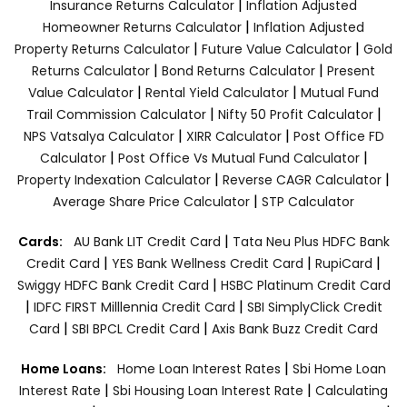
|
Insurance Returns Calculator
Inflation Adjusted
|
Homeowner Returns Calculator
Inflation Adjusted
|
|
Property Returns Calculator
Future Value Calculator
Gold
|
|
Returns Calculator
Bond Returns Calculator
Present
|
|
Value Calculator
Rental Yield Calculator
Mutual Fund
|
|
Trail Commission Calculator
Nifty 50 Profit Calculator
|
|
NPS Vatsalya Calculator
XIRR Calculator
Post Office FD
|
|
Calculator
Post Office Vs Mutual Fund Calculator
|
|
Property Indexation Calculator
Reverse CAGR Calculator
|
Average Share Price Calculator
STP Calculator
|
Cards:
AU Bank LIT Credit Card
Tata Neu Plus HDFC Bank
|
|
|
Credit Card
YES Bank Wellness Credit Card
RupiCard
|
Swiggy HDFC Bank Credit Card
HSBC Platinum Credit Card
|
|
IDFC FIRST Milllennia Credit Card
SBI SimplyClick Credit
|
|
Card
SBI BPCL Credit Card
Axis Bank Buzz Credit Card
|
Home Loans:
Home Loan Interest Rates
Sbi Home Loan
|
|
Interest Rate
Sbi Housing Loan Interest Rate
Calculating