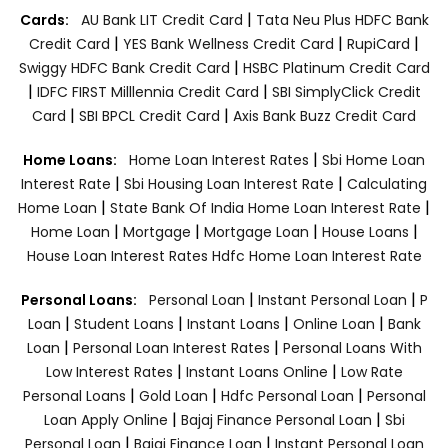
|
Cards:
AU Bank LIT Credit Card
Tata Neu Plus HDFC Bank
|
|
|
Credit Card
YES Bank Wellness Credit Card
RupiCard
|
Swiggy HDFC Bank Credit Card
HSBC Platinum Credit Card
|
|
IDFC FIRST Milllennia Credit Card
SBI SimplyClick Credit
|
|
Card
SBI BPCL Credit Card
Axis Bank Buzz Credit Card
|
Home Loans:
Home Loan Interest Rates
Sbi Home Loan
|
|
Interest Rate
Sbi Housing Loan Interest Rate
Calculating
|
|
Home Loan
State Bank Of India Home Loan Interest Rate
|
|
|
|
Home Loan
Mortgage
Mortgage Loan
House Loans
House Loan Interest Rates
Hdfc Home Loan Interest Rate
|
|
Personal Loans:
Personal Loan
Instant Personal Loan
P
|
|
|
|
Loan
Student Loans
Instant Loans
Online Loan
Bank
|
|
Loan
Personal Loan Interest Rates
Personal Loans With
|
|
Low Interest Rates
Instant Loans Online
Low Rate
|
|
|
Personal Loans
Gold Loan
Hdfc Personal Loan
Personal
|
|
Loan Apply Online
Bajaj Finance Personal Loan
Sbi
|
|
Personal Loan
Bajaj Finance Loan
Instant Personal Loan