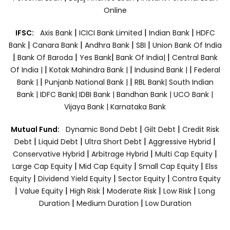
Online
|
|
|
IFSC:
Axis Bank
ICICI Bank Limited
Indian Bank
HDFC
|
|
|
|
Bank
Canara Bank
Andhra Bank
SBI
Union Bank Of India
|
|
|
|
Bank Of Baroda
Yes Bank
Bank Of India|
Central Bank
|
|
|
Of India |
Kotak Mahindra Bank |
Indusind Bank |
Federal
|
|
Bank |
Punjanb National Bank |
RBL Bank|
South Indian
Bank |
IDFC Bank|
IDBI Bank |
Bandhan Bank |
UCO Bank |
Vijaya Bank |
Karnataka Bank
|
|
Mutual Fund:
Dynamic Bond Debt
Gilt Debt
Credit Risk
|
|
|
|
Debt
Liquid Debt
Ultra Short Debt
Aggressive Hybrid
|
|
|
Conservative Hybrid
Arbitrage Hybrid
Multi Cap Equity
|
|
|
Large Cap Equity
Mid Cap Equity
Small Cap Equity
Elss
|
|
|
Equity
Dividend Yield Equity
Sector Equity
Contra Equity
|
|
|
|
|
Value Equity
High Risk
Moderate Risk
Low Risk
Long
|
|
Duration
Medium Duration
Low Duration