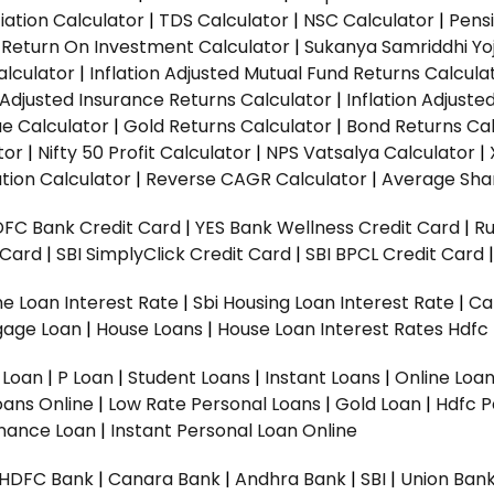
ation Calculator
|
TDS Calculator
|
NSC Calculator
|
Pens
|
Return On Investment Calculator
|
Sukanya Samriddhi Yo
alculator
|
Inflation Adjusted Mutual Fund Returns Calcula
n Adjusted Insurance Returns Calculator
|
Inflation Adjust
ue Calculator
|
Gold Returns Calculator
|
Bond Returns Cal
tor
|
Nifty 50 Profit Calculator
|
NPS Vatsalya Calculator
|
tion Calculator
|
Reverse CAGR Calculator
|
Average Shar
DFC Bank Credit Card
|
YES Bank Wellness Credit Card
|
R
t Card
|
SBI SimplyClick Credit Card
|
SBI BPCL Credit Card
e Loan Interest Rate
|
Sbi Housing Loan Interest Rate
|
Ca
gage Loan
|
House Loans
|
House Loan Interest Rates
Hdfc
l Loan
|
P Loan
|
Student Loans
|
Instant Loans
|
Online Loa
oans Online
|
Low Rate Personal Loans
|
Gold Loan
|
Hdfc P
Finance Loan
|
Instant Personal Loan Online
HDFC Bank
|
Canara Bank
|
Andhra Bank
|
SBI
|
Union Bank