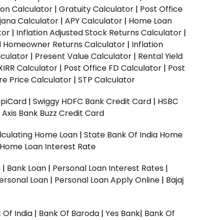
ion Calculator
|
Gratuity Calculator
|
Post Office
jana Calculator
|
APY Calculator
|
Home Loan
tor
|
Inflation Adjusted Stock Returns Calculator
|
ed Homeowner Returns Calculator
|
Inflation
culator
|
Present Value Calculator
|
Rental Yield
XIRR Calculator
|
Post Office FD Calculator
|
Post
e Price Calculator
|
STP Calculator
upiCard
|
Swiggy HDFC Bank Credit Card
|
HSBC
|
Axis Bank Buzz Credit Card
lculating Home Loan
|
State Bank Of India Home
 Home Loan Interest Rate
n
|
Bank Loan
|
Personal Loan Interest Rates
|
ersonal Loan
|
Personal Loan Apply Online
|
Bajaj
 Of India
|
Bank Of Baroda
|
Yes Bank
|
Bank Of