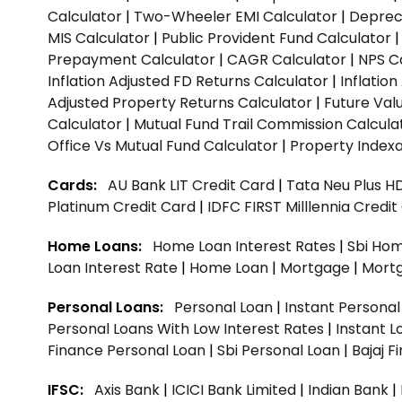
Calculator
|
Two-Wheeler EMI Calculator
|
Depreci
MIS Calculator
|
Public Provident Fund Calculator
Prepayment Calculator
|
CAGR Calculator
|
NPS C
Inflation Adjusted FD Returns Calculator
|
Inflatio
Adjusted Property Returns Calculator
|
Future Val
Calculator
|
Mutual Fund Trail Commission Calcula
Office Vs Mutual Fund Calculator
|
Property Indexa
Cards:
AU Bank LIT Credit Card
|
Tata Neu Plus H
Platinum Credit Card
|
IDFC FIRST Milllennia Credi
Home Loans:
Home Loan Interest Rates
|
Sbi Hom
Loan Interest Rate
|
Home Loan
|
Mortgage
|
Mort
Personal Loans:
Personal Loan
|
Instant Persona
Personal Loans With Low Interest Rates
|
Instant L
Finance Personal Loan
|
Sbi Personal Loan
|
Bajaj 
IFSC:
Axis Bank
|
ICICI Bank Limited
|
Indian Bank
|