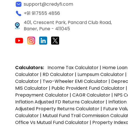
support@credyfi.com
+91 917555 4856
401, Crescent Park, Pancard Club Road,
Baner, Pune - 411045
Calculators:
Income Tax Calculator
|
Home Loan 
Calculator
|
RD Calculator
|
Lumpsum Calculator
|
Calculator
|
Two-Wheeler EMI Calculator
|
Depreci
MIS Calculator
|
Public Provident Fund Calculator
Prepayment Calculator
|
CAGR Calculator
|
NPS C
Inflation Adjusted FD Returns Calculator
|
Inflatio
Adjusted Property Returns Calculator
|
Future Val
Calculator
|
Mutual Fund Trail Commission Calcula
Office Vs Mutual Fund Calculator
|
Property Indexa