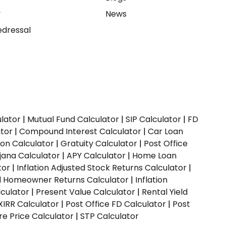
y
News
dressal
ulator
|
Mutual Fund Calculator
|
SIP Calculator
|
FD
ator
|
Compound Interest Calculator
|
Car Loan
ion Calculator
|
Gratuity Calculator
|
Post Office
jana Calculator
|
APY Calculator
|
Home Loan
tor
|
Inflation Adjusted Stock Returns Calculator
|
ed Homeowner Returns Calculator
|
Inflation
culator
|
Present Value Calculator
|
Rental Yield
XIRR Calculator
|
Post Office FD Calculator
|
Post
e Price Calculator
|
STP Calculator