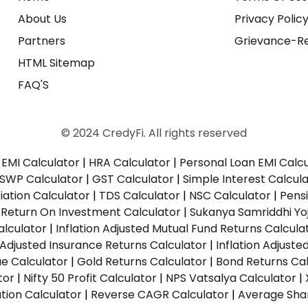
About Us
Privacy Polic
Partners
Grievance-Re
HTML Sitemap
FAQ'S
© 2024 CredyFi. All rights reserved
EMI Calculator
|
HRA Calculator
|
Personal Loan EMI Calc
SWP Calculator
|
GST Calculator
|
Simple Interest Calcul
ation Calculator
|
TDS Calculator
|
NSC Calculator
|
Pens
|
Return On Investment Calculator
|
Sukanya Samriddhi Yo
alculator
|
Inflation Adjusted Mutual Fund Returns Calcula
n Adjusted Insurance Returns Calculator
|
Inflation Adjust
ue Calculator
|
Gold Returns Calculator
|
Bond Returns Cal
tor
|
Nifty 50 Profit Calculator
|
NPS Vatsalya Calculator
|
tion Calculator
|
Reverse CAGR Calculator
|
Average Shar