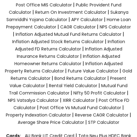
|
Post Office MIS Calculator
Public Provident Fund
|
|
Calculator
Return On Investment Calculator
Sukanya
|
|
Samriddhi Yojana Calculator
APY Calculator
Home Loan
|
|
Prepayment Calculator
CAGR Calculator
NPS Calculator
|
|
Inflation Adjusted Mutual Fund Returns Calculator
|
Inflation Adjusted Stock Returns Calculator
Inflation
|
Adjusted FD Returns Calculator
Inflation Adjusted
|
Insurance Returns Calculator
Inflation Adjusted
|
Homeowner Returns Calculator
Inflation Adjusted
|
|
Property Returns Calculator
Future Value Calculator
Gold
|
|
Returns Calculator
Bond Returns Calculator
Present
|
|
Value Calculator
Rental Yield Calculator
Mutual Fund
|
|
Trail Commission Calculator
Nifty 50 Profit Calculator
|
|
NPS Vatsalya Calculator
XIRR Calculator
Post Office FD
|
|
Calculator
Post Office Vs Mutual Fund Calculator
|
|
Property Indexation Calculator
Reverse CAGR Calculator
|
Average Share Price Calculator
STP Calculator
|
Cards:
AU Bank LIT Credit Card
Tata Neu Plus HDFC Bank