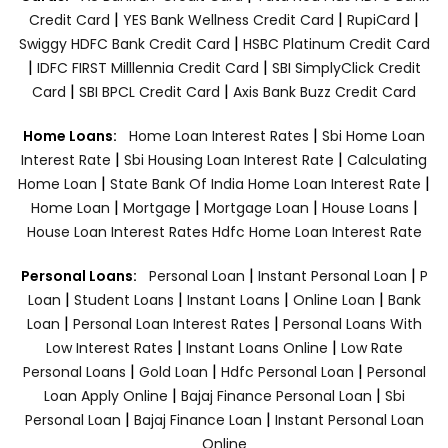
|
|
|
Credit Card
YES Bank Wellness Credit Card
RupiCard
|
Swiggy HDFC Bank Credit Card
HSBC Platinum Credit Card
|
|
IDFC FIRST Milllennia Credit Card
SBI SimplyClick Credit
|
|
Card
SBI BPCL Credit Card
Axis Bank Buzz Credit Card
|
Home Loans:
Home Loan Interest Rates
Sbi Home Loan
|
|
Interest Rate
Sbi Housing Loan Interest Rate
Calculating
|
|
Home Loan
State Bank Of India Home Loan Interest Rate
|
|
|
|
Home Loan
Mortgage
Mortgage Loan
House Loans
House Loan Interest Rates
Hdfc Home Loan Interest Rate
|
|
Personal Loans:
Personal Loan
Instant Personal Loan
P
|
|
|
|
Loan
Student Loans
Instant Loans
Online Loan
Bank
|
|
Loan
Personal Loan Interest Rates
Personal Loans With
|
|
Low Interest Rates
Instant Loans Online
Low Rate
|
|
|
Personal Loans
Gold Loan
Hdfc Personal Loan
Personal
|
|
Loan Apply Online
Bajaj Finance Personal Loan
Sbi
|
|
Personal Loan
Bajaj Finance Loan
Instant Personal Loan
Online