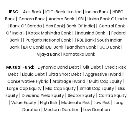
|
|
|
IFSC:
Axis Bank
ICICI Bank Limited
Indian Bank
HDFC
|
|
|
|
Bank
Canara Bank
Andhra Bank
SBI
Union Bank Of India
|
|
|
|
Bank Of Baroda
Yes Bank
Bank Of India|
Central Bank
|
|
|
Of India |
Kotak Mahindra Bank |
Indusind Bank |
Federal
|
|
Bank |
Punjanb National Bank |
RBL Bank|
South Indian
Bank |
IDFC Bank|
IDBI Bank |
Bandhan Bank |
UCO Bank |
Vijaya Bank |
Karnataka Bank
|
|
Mutual Fund:
Dynamic Bond Debt
Gilt Debt
Credit Risk
|
|
|
|
Debt
Liquid Debt
Ultra Short Debt
Aggressive Hybrid
|
|
|
Conservative Hybrid
Arbitrage Hybrid
Multi Cap Equity
|
|
|
Large Cap Equity
Mid Cap Equity
Small Cap Equity
Elss
|
|
|
Equity
Dividend Yield Equity
Sector Equity
Contra Equity
|
|
|
|
|
Value Equity
High Risk
Moderate Risk
Low Risk
Long
|
|
Duration
Medium Duration
Low Duration