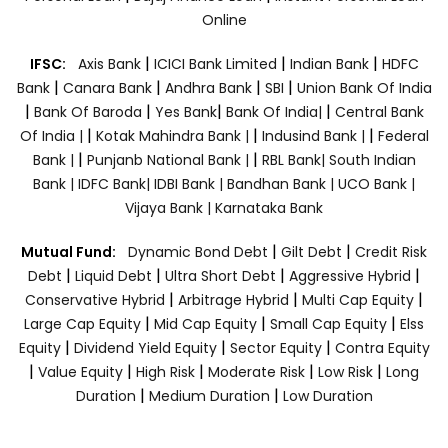
Online
|
|
|
IFSC:
Axis Bank
ICICI Bank Limited
Indian Bank
HDFC
|
|
|
|
Bank
Canara Bank
Andhra Bank
SBI
Union Bank Of India
|
|
|
|
Bank Of Baroda
Yes Bank
Bank Of India|
Central Bank
|
|
|
Of India |
Kotak Mahindra Bank |
Indusind Bank |
Federal
|
|
Bank |
Punjanb National Bank |
RBL Bank|
South Indian
Bank |
IDFC Bank|
IDBI Bank |
Bandhan Bank |
UCO Bank |
Vijaya Bank |
Karnataka Bank
|
|
Mutual Fund:
Dynamic Bond Debt
Gilt Debt
Credit Risk
|
|
|
|
Debt
Liquid Debt
Ultra Short Debt
Aggressive Hybrid
|
|
|
Conservative Hybrid
Arbitrage Hybrid
Multi Cap Equity
|
|
|
Large Cap Equity
Mid Cap Equity
Small Cap Equity
Elss
|
|
|
Equity
Dividend Yield Equity
Sector Equity
Contra Equity
|
|
|
|
|
Value Equity
High Risk
Moderate Risk
Low Risk
Long
|
|
Duration
Medium Duration
Low Duration