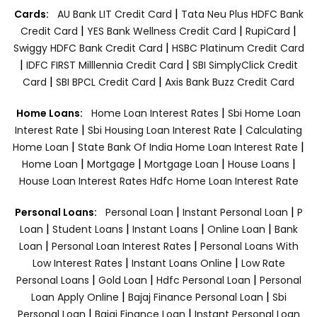
|
Cards:
AU Bank LIT Credit Card
Tata Neu Plus HDFC Bank
|
|
|
Credit Card
YES Bank Wellness Credit Card
RupiCard
|
Swiggy HDFC Bank Credit Card
HSBC Platinum Credit Card
|
|
IDFC FIRST Milllennia Credit Card
SBI SimplyClick Credit
|
|
Card
SBI BPCL Credit Card
Axis Bank Buzz Credit Card
|
Home Loans:
Home Loan Interest Rates
Sbi Home Loan
|
|
Interest Rate
Sbi Housing Loan Interest Rate
Calculating
|
|
Home Loan
State Bank Of India Home Loan Interest Rate
|
|
|
|
Home Loan
Mortgage
Mortgage Loan
House Loans
House Loan Interest Rates
Hdfc Home Loan Interest Rate
|
|
Personal Loans:
Personal Loan
Instant Personal Loan
P
|
|
|
|
Loan
Student Loans
Instant Loans
Online Loan
Bank
|
|
Loan
Personal Loan Interest Rates
Personal Loans With
|
|
Low Interest Rates
Instant Loans Online
Low Rate
|
|
|
Personal Loans
Gold Loan
Hdfc Personal Loan
Personal
|
|
Loan Apply Online
Bajaj Finance Personal Loan
Sbi
|
|
Personal Loan
Bajaj Finance Loan
Instant Personal Loan