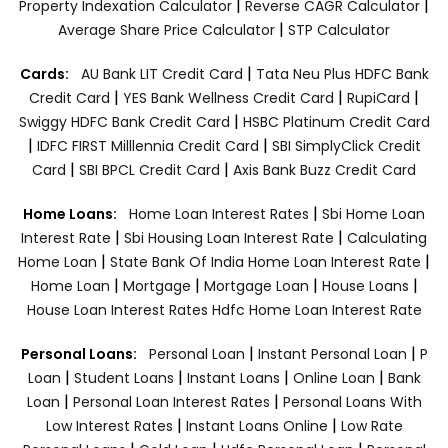
|
|
Property Indexation Calculator
Reverse CAGR Calculator
|
Average Share Price Calculator
STP Calculator
|
Cards:
AU Bank LIT Credit Card
Tata Neu Plus HDFC Bank
|
|
|
Credit Card
YES Bank Wellness Credit Card
RupiCard
|
Swiggy HDFC Bank Credit Card
HSBC Platinum Credit Card
|
|
IDFC FIRST Milllennia Credit Card
SBI SimplyClick Credit
|
|
Card
SBI BPCL Credit Card
Axis Bank Buzz Credit Card
|
Home Loans:
Home Loan Interest Rates
Sbi Home Loan
|
|
Interest Rate
Sbi Housing Loan Interest Rate
Calculating
|
|
Home Loan
State Bank Of India Home Loan Interest Rate
|
|
|
|
Home Loan
Mortgage
Mortgage Loan
House Loans
House Loan Interest Rates
Hdfc Home Loan Interest Rate
|
|
Personal Loans:
Personal Loan
Instant Personal Loan
P
|
|
|
|
Loan
Student Loans
Instant Loans
Online Loan
Bank
|
|
Loan
Personal Loan Interest Rates
Personal Loans With
|
|
Low Interest Rates
Instant Loans Online
Low Rate