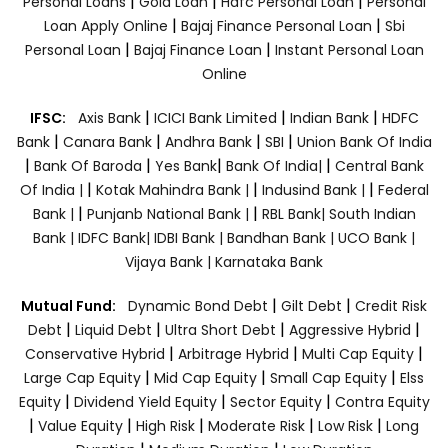
|
|
|
Personal Loans
Gold Loan
Hdfc Personal Loan
Personal
|
|
Loan Apply Online
Bajaj Finance Personal Loan
Sbi
|
|
Personal Loan
Bajaj Finance Loan
Instant Personal Loan
Online
|
|
|
IFSC:
Axis Bank
ICICI Bank Limited
Indian Bank
HDFC
|
|
|
|
Bank
Canara Bank
Andhra Bank
SBI
Union Bank Of India
|
|
|
|
Bank Of Baroda
Yes Bank
Bank Of India|
Central Bank
|
|
|
Of India |
Kotak Mahindra Bank |
Indusind Bank |
Federal
|
|
Bank |
Punjanb National Bank |
RBL Bank|
South Indian
Bank |
IDFC Bank|
IDBI Bank |
Bandhan Bank |
UCO Bank |
Vijaya Bank |
Karnataka Bank
|
|
Mutual Fund:
Dynamic Bond Debt
Gilt Debt
Credit Risk
|
|
|
|
Debt
Liquid Debt
Ultra Short Debt
Aggressive Hybrid
|
|
|
Conservative Hybrid
Arbitrage Hybrid
Multi Cap Equity
|
|
|
Large Cap Equity
Mid Cap Equity
Small Cap Equity
Elss
|
|
|
Equity
Dividend Yield Equity
Sector Equity
Contra Equity
|
|
|
|
|
Value Equity
High Risk
Moderate Risk
Low Risk
Long