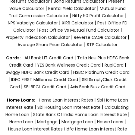
|
|
Returns Calculator
Bond Returns Calculator
Present
|
|
Value Calculator
Rental Yield Calculator
Mutual Fund
|
|
Trail Commission Calculator
Nifty 50 Profit Calculator
|
|
NPS Vatsalya Calculator
XIRR Calculator
Post Office FD
|
|
Calculator
Post Office Vs Mutual Fund Calculator
|
|
Property Indexation Calculator
Reverse CAGR Calculator
|
Average Share Price Calculator
STP Calculator
|
Cards:
AU Bank LIT Credit Card
Tata Neu Plus HDFC Bank
|
|
|
Credit Card
YES Bank Wellness Credit Card
RupiCard
|
Swiggy HDFC Bank Credit Card
HSBC Platinum Credit Card
|
|
IDFC FIRST Milllennia Credit Card
SBI SimplyClick Credit
|
|
Card
SBI BPCL Credit Card
Axis Bank Buzz Credit Card
|
Home Loans:
Home Loan Interest Rates
Sbi Home Loan
|
|
Interest Rate
Sbi Housing Loan Interest Rate
Calculating
|
|
Home Loan
State Bank Of India Home Loan Interest Rate
|
|
|
|
Home Loan
Mortgage
Mortgage Loan
House Loans
House Loan Interest Rates
Hdfc Home Loan Interest Rate