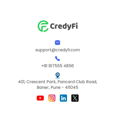
support@credyfi.com
+91 917555 4856
401, Crescent Park, Pancard Club Road,
Baner, Pune - 411045