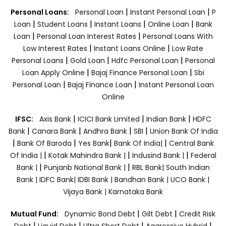
|
|
Personal Loans:
Personal Loan
Instant Personal Loan
P
|
|
|
|
Loan
Student Loans
Instant Loans
Online Loan
Bank
|
|
Loan
Personal Loan Interest Rates
Personal Loans With
|
|
Low Interest Rates
Instant Loans Online
Low Rate
|
|
|
Personal Loans
Gold Loan
Hdfc Personal Loan
Personal
|
|
Loan Apply Online
Bajaj Finance Personal Loan
Sbi
|
|
Personal Loan
Bajaj Finance Loan
Instant Personal Loan
Online
|
|
|
IFSC:
Axis Bank
ICICI Bank Limited
Indian Bank
HDFC
|
|
|
|
Bank
Canara Bank
Andhra Bank
SBI
Union Bank Of India
|
|
|
|
Bank Of Baroda
Yes Bank
Bank Of India|
Central Bank
|
|
|
Of India |
Kotak Mahindra Bank |
Indusind Bank |
Federal
|
|
Bank |
Punjanb National Bank |
RBL Bank|
South Indian
Bank |
IDFC Bank|
IDBI Bank |
Bandhan Bank |
UCO Bank |
Vijaya Bank |
Karnataka Bank
|
|
Mutual Fund:
Dynamic Bond Debt
Gilt Debt
Credit Risk
|
|
|
|