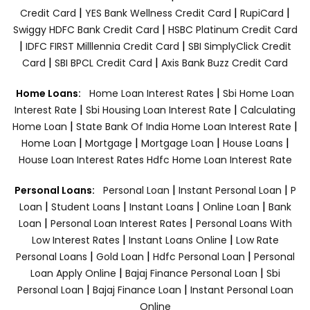
|
|
|
Credit Card
YES Bank Wellness Credit Card
RupiCard
|
Swiggy HDFC Bank Credit Card
HSBC Platinum Credit Card
|
|
IDFC FIRST Milllennia Credit Card
SBI SimplyClick Credit
|
|
Card
SBI BPCL Credit Card
Axis Bank Buzz Credit Card
|
Home Loans:
Home Loan Interest Rates
Sbi Home Loan
|
|
Interest Rate
Sbi Housing Loan Interest Rate
Calculating
|
|
Home Loan
State Bank Of India Home Loan Interest Rate
|
|
|
|
Home Loan
Mortgage
Mortgage Loan
House Loans
House Loan Interest Rates
Hdfc Home Loan Interest Rate
|
|
Personal Loans:
Personal Loan
Instant Personal Loan
P
|
|
|
|
Loan
Student Loans
Instant Loans
Online Loan
Bank
|
|
Loan
Personal Loan Interest Rates
Personal Loans With
|
|
Low Interest Rates
Instant Loans Online
Low Rate
|
|
|
Personal Loans
Gold Loan
Hdfc Personal Loan
Personal
|
|
Loan Apply Online
Bajaj Finance Personal Loan
Sbi
|
|
Personal Loan
Bajaj Finance Loan
Instant Personal Loan
Online