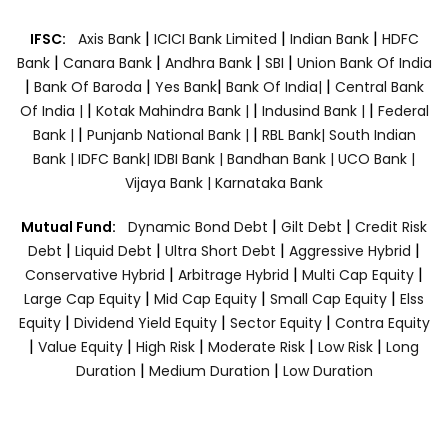
|
|
|
IFSC:
Axis Bank
ICICI Bank Limited
Indian Bank
HDFC
|
|
|
|
Bank
Canara Bank
Andhra Bank
SBI
Union Bank Of India
|
|
|
|
Bank Of Baroda
Yes Bank
Bank Of India|
Central Bank
|
|
|
Of India |
Kotak Mahindra Bank |
Indusind Bank |
Federal
|
|
Bank |
Punjanb National Bank |
RBL Bank|
South Indian
Bank |
IDFC Bank|
IDBI Bank |
Bandhan Bank |
UCO Bank |
Vijaya Bank |
Karnataka Bank
|
|
Mutual Fund:
Dynamic Bond Debt
Gilt Debt
Credit Risk
|
|
|
|
Debt
Liquid Debt
Ultra Short Debt
Aggressive Hybrid
|
|
|
Conservative Hybrid
Arbitrage Hybrid
Multi Cap Equity
|
|
|
Large Cap Equity
Mid Cap Equity
Small Cap Equity
Elss
|
|
|
Equity
Dividend Yield Equity
Sector Equity
Contra Equity
|
|
|
|
|
Value Equity
High Risk
Moderate Risk
Low Risk
Long
|
|
Duration
Medium Duration
Low Duration