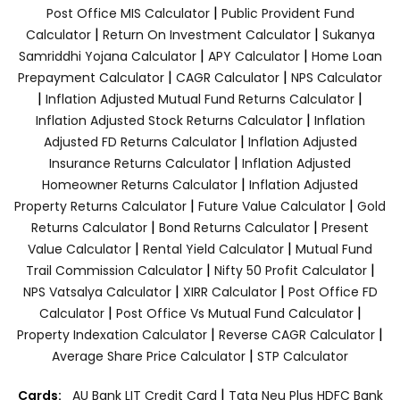
|
Post Office MIS Calculator
Public Provident Fund
|
|
Calculator
Return On Investment Calculator
Sukanya
|
|
Samriddhi Yojana Calculator
APY Calculator
Home Loan
|
|
Prepayment Calculator
CAGR Calculator
NPS Calculator
|
|
Inflation Adjusted Mutual Fund Returns Calculator
|
Inflation Adjusted Stock Returns Calculator
Inflation
|
Adjusted FD Returns Calculator
Inflation Adjusted
|
Insurance Returns Calculator
Inflation Adjusted
|
Homeowner Returns Calculator
Inflation Adjusted
|
|
Property Returns Calculator
Future Value Calculator
Gold
|
|
Returns Calculator
Bond Returns Calculator
Present
|
|
Value Calculator
Rental Yield Calculator
Mutual Fund
|
|
Trail Commission Calculator
Nifty 50 Profit Calculator
|
|
NPS Vatsalya Calculator
XIRR Calculator
Post Office FD
|
|
Calculator
Post Office Vs Mutual Fund Calculator
|
|
Property Indexation Calculator
Reverse CAGR Calculator
|
Average Share Price Calculator
STP Calculator
|
Cards:
AU Bank LIT Credit Card
Tata Neu Plus HDFC Bank