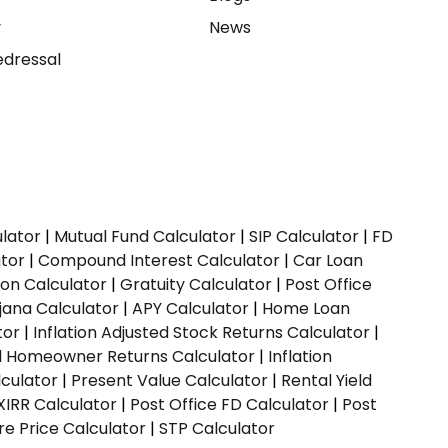
y
News
dressal
ulator
|
Mutual Fund Calculator
|
SIP Calculator
|
FD
ator
|
Compound Interest Calculator
|
Car Loan
ion Calculator
|
Gratuity Calculator
|
Post Office
jana Calculator
|
APY Calculator
|
Home Loan
tor
|
Inflation Adjusted Stock Returns Calculator
|
ed Homeowner Returns Calculator
|
Inflation
culator
|
Present Value Calculator
|
Rental Yield
XIRR Calculator
|
Post Office FD Calculator
|
Post
e Price Calculator
|
STP Calculator