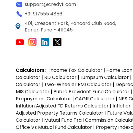
support@credyfi.com
+91 917555 4856
401, Crescent Park, Pancard Club Road,
Baner, Pune - 411045
Calculators:
Income Tax Calculator
|
Home Loan 
Calculator
|
RD Calculator
|
Lumpsum Calculator
|
Calculator
|
Two-Wheeler EMI Calculator
|
Depreci
MIS Calculator
|
Public Provident Fund Calculator
Prepayment Calculator
|
CAGR Calculator
|
NPS C
Inflation Adjusted FD Returns Calculator
|
Inflatio
Adjusted Property Returns Calculator
|
Future Val
Calculator
|
Mutual Fund Trail Commission Calcula
Office Vs Mutual Fund Calculator
|
Property Indexa