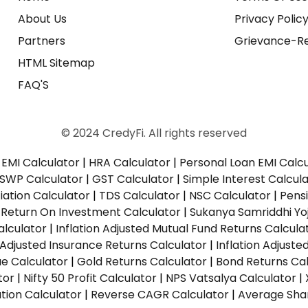
About Us
Privacy Polic
Partners
Grievance-Re
HTML Sitemap
FAQ'S
© 2024 CredyFi. All rights reserved
EMI Calculator
|
HRA Calculator
|
Personal Loan EMI Calc
SWP Calculator
|
GST Calculator
|
Simple Interest Calcul
ation Calculator
|
TDS Calculator
|
NSC Calculator
|
Pens
|
Return On Investment Calculator
|
Sukanya Samriddhi Yo
alculator
|
Inflation Adjusted Mutual Fund Returns Calcula
n Adjusted Insurance Returns Calculator
|
Inflation Adjust
ue Calculator
|
Gold Returns Calculator
|
Bond Returns Cal
tor
|
Nifty 50 Profit Calculator
|
NPS Vatsalya Calculator
|
tion Calculator
|
Reverse CAGR Calculator
|
Average Shar