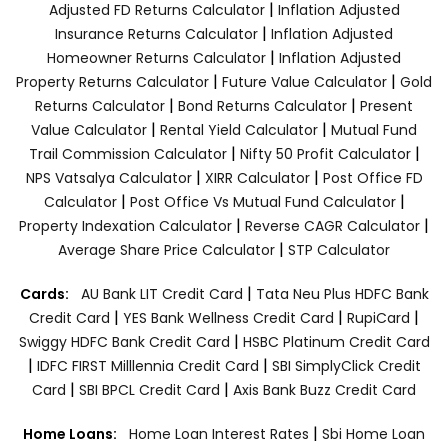
|
Adjusted FD Returns Calculator
Inflation Adjusted
|
Insurance Returns Calculator
Inflation Adjusted
|
Homeowner Returns Calculator
Inflation Adjusted
|
|
Property Returns Calculator
Future Value Calculator
Gold
|
|
Returns Calculator
Bond Returns Calculator
Present
|
|
Value Calculator
Rental Yield Calculator
Mutual Fund
|
|
Trail Commission Calculator
Nifty 50 Profit Calculator
|
|
NPS Vatsalya Calculator
XIRR Calculator
Post Office FD
|
|
Calculator
Post Office Vs Mutual Fund Calculator
|
|
Property Indexation Calculator
Reverse CAGR Calculator
|
Average Share Price Calculator
STP Calculator
|
Cards:
AU Bank LIT Credit Card
Tata Neu Plus HDFC Bank
|
|
|
Credit Card
YES Bank Wellness Credit Card
RupiCard
|
Swiggy HDFC Bank Credit Card
HSBC Platinum Credit Card
|
|
IDFC FIRST Milllennia Credit Card
SBI SimplyClick Credit
|
|
Card
SBI BPCL Credit Card
Axis Bank Buzz Credit Card
|
Home Loans:
Home Loan Interest Rates
Sbi Home Loan