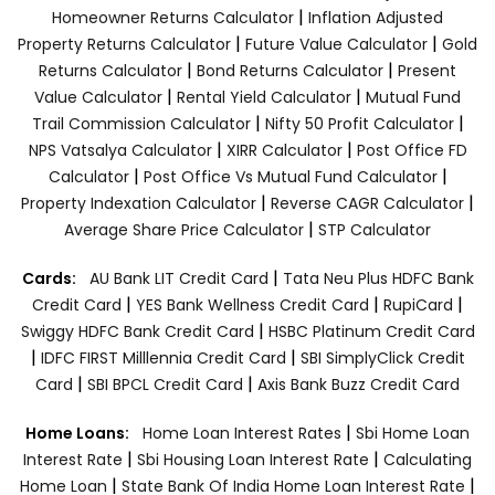
|
Homeowner Returns Calculator
Inflation Adjusted
|
|
Property Returns Calculator
Future Value Calculator
Gold
|
|
Returns Calculator
Bond Returns Calculator
Present
|
|
Value Calculator
Rental Yield Calculator
Mutual Fund
|
|
Trail Commission Calculator
Nifty 50 Profit Calculator
|
|
NPS Vatsalya Calculator
XIRR Calculator
Post Office FD
|
|
Calculator
Post Office Vs Mutual Fund Calculator
|
|
Property Indexation Calculator
Reverse CAGR Calculator
|
Average Share Price Calculator
STP Calculator
|
Cards:
AU Bank LIT Credit Card
Tata Neu Plus HDFC Bank
|
|
|
Credit Card
YES Bank Wellness Credit Card
RupiCard
|
Swiggy HDFC Bank Credit Card
HSBC Platinum Credit Card
|
|
IDFC FIRST Milllennia Credit Card
SBI SimplyClick Credit
|
|
Card
SBI BPCL Credit Card
Axis Bank Buzz Credit Card
|
Home Loans:
Home Loan Interest Rates
Sbi Home Loan
|
|
Interest Rate
Sbi Housing Loan Interest Rate
Calculating
|
|
Home Loan
State Bank Of India Home Loan Interest Rate