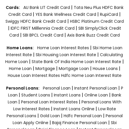
|
Cards:
AU Bank LIT Credit Card
Tata Neu Plus HDFC Bank
|
|
|
Credit Card
YES Bank Wellness Credit Card
RupiCard
|
Swiggy HDFC Bank Credit Card
HSBC Platinum Credit Card
|
|
IDFC FIRST Milllennia Credit Card
SBI SimplyClick Credit
|
|
Card
SBI BPCL Credit Card
Axis Bank Buzz Credit Card
|
Home Loans:
Home Loan Interest Rates
Sbi Home Loan
|
|
Interest Rate
Sbi Housing Loan Interest Rate
Calculating
|
|
Home Loan
State Bank Of India Home Loan Interest Rate
|
|
|
|
Home Loan
Mortgage
Mortgage Loan
House Loans
House Loan Interest Rates
Hdfc Home Loan Interest Rate
|
|
Personal Loans:
Personal Loan
Instant Personal Loan
P
|
|
|
|
Loan
Student Loans
Instant Loans
Online Loan
Bank
|
|
Loan
Personal Loan Interest Rates
Personal Loans With
|
|
Low Interest Rates
Instant Loans Online
Low Rate
|
|
|
Personal Loans
Gold Loan
Hdfc Personal Loan
Personal
|
|
Loan Apply Online
Bajaj Finance Personal Loan
Sbi