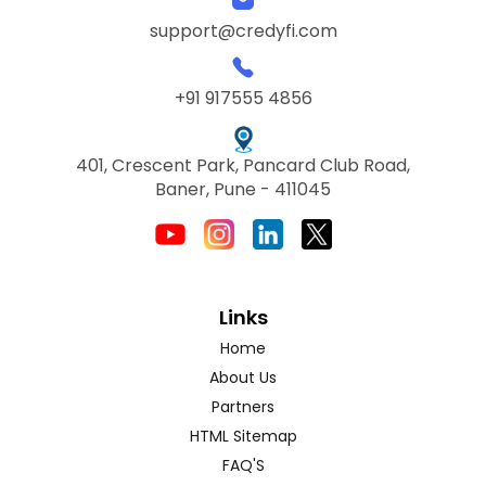
support@credyfi.com
+91 917555 4856
401, Crescent Park, Pancard Club Road,
Baner, Pune - 411045
Links
Home
About Us
Partners
HTML Sitemap
FAQ'S