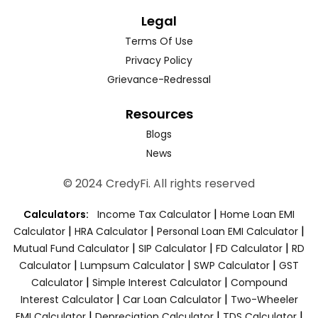
Legal
Terms Of Use
Privacy Policy
Grievance-Redressal
Resources
Blogs
News
© 2024 CredyFi. All rights reserved
|
Calculators:
Income Tax Calculator
Home Loan EMI
|
|
|
Calculator
HRA Calculator
Personal Loan EMI Calculator
|
|
|
Mutual Fund Calculator
SIP Calculator
FD Calculator
RD
|
|
|
Calculator
Lumpsum Calculator
SWP Calculator
GST
|
|
Calculator
Simple Interest Calculator
Compound
|
|
Interest Calculator
Car Loan Calculator
Two-Wheeler
|
|
|
EMI Calculator
Depreciation Calculator
TDS Calculator