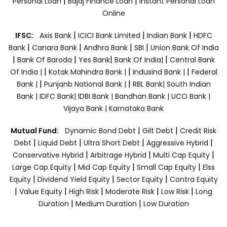
|
|
Personal Loan
Bajaj Finance Loan
Instant Personal Loan
Online
|
|
|
IFSC:
Axis Bank
ICICI Bank Limited
Indian Bank
HDFC
|
|
|
|
Bank
Canara Bank
Andhra Bank
SBI
Union Bank Of India
|
|
|
|
Bank Of Baroda
Yes Bank
Bank Of India|
Central Bank
|
|
|
Of India |
Kotak Mahindra Bank |
Indusind Bank |
Federal
|
|
Bank |
Punjanb National Bank |
RBL Bank|
South Indian
Bank |
IDFC Bank|
IDBI Bank |
Bandhan Bank |
UCO Bank |
Vijaya Bank |
Karnataka Bank
|
|
Mutual Fund:
Dynamic Bond Debt
Gilt Debt
Credit Risk
|
|
|
|
Debt
Liquid Debt
Ultra Short Debt
Aggressive Hybrid
|
|
|
Conservative Hybrid
Arbitrage Hybrid
Multi Cap Equity
|
|
|
Large Cap Equity
Mid Cap Equity
Small Cap Equity
Elss
|
|
|
Equity
Dividend Yield Equity
Sector Equity
Contra Equity
|
|
|
|
|
Value Equity
High Risk
Moderate Risk
Low Risk
Long
|
|
Duration
Medium Duration
Low Duration