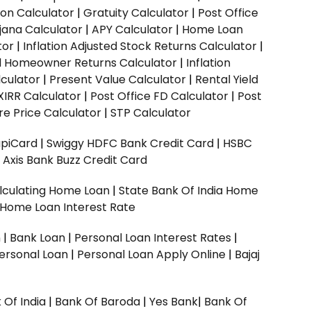
ion Calculator
|
Gratuity Calculator
|
Post Office
jana Calculator
|
APY Calculator
|
Home Loan
tor
|
Inflation Adjusted Stock Returns Calculator
|
ed Homeowner Returns Calculator
|
Inflation
culator
|
Present Value Calculator
|
Rental Yield
XIRR Calculator
|
Post Office FD Calculator
|
Post
e Price Calculator
|
STP Calculator
upiCard
|
Swiggy HDFC Bank Credit Card
|
HSBC
|
Axis Bank Buzz Credit Card
lculating Home Loan
|
State Bank Of India Home
 Home Loan Interest Rate
n
|
Bank Loan
|
Personal Loan Interest Rates
|
ersonal Loan
|
Personal Loan Apply Online
|
Bajaj
 Of India
|
Bank Of Baroda
|
Yes Bank
|
Bank Of