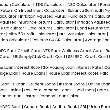
ation Calculator
|
TDS Calculator
|
NSC Calculator
|
Pens
|
Return On Investment Calculator
|
Sukanya Samriddhi Yo
alculator
|
Inflation Adjusted Mutual Fund Returns Calcula
n Adjusted Insurance Returns Calculator
|
Inflation Adjust
ue Calculator
|
Gold Returns Calculator
|
Bond Returns Cal
tor
|
Nifty 50 Profit Calculator
|
NPS Vatsalya Calculator
|
tion Calculator
|
Reverse CAGR Calculator
|
Average Shar
DFC Bank Credit Card
|
YES Bank Wellness Credit Card
|
R
t Card
|
SBI SimplyClick Credit Card
|
SBI BPCL Credit Card
e Loan Interest Rate
|
Sbi Housing Loan Interest Rate
|
Ca
gage Loan
|
House Loans
|
House Loan Interest Rates
Hdfc
l Loan
|
P Loan
|
Student Loans
|
Instant Loans
|
Online Loa
oans Online
|
Low Rate Personal Loans
|
Gold Loan
|
Hdfc P
Finance Loan
|
Instant Personal Loan Online
HDFC Bank
|
Canara Bank
|
Andhra Bank
|
SBI
|
Union Bank