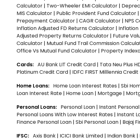
Calculator
|
Two-Wheeler EMI Calculator
|
Depreci
MIS Calculator
|
Public Provident Fund Calculator
Prepayment Calculator
|
CAGR Calculator
|
NPS C
Inflation Adjusted FD Returns Calculator
|
Inflatio
Adjusted Property Returns Calculator
|
Future Val
Calculator
|
Mutual Fund Trail Commission Calcula
Office Vs Mutual Fund Calculator
|
Property Indexa
Cards:
AU Bank LIT Credit Card
|
Tata Neu Plus H
Platinum Credit Card
|
IDFC FIRST Milllennia Credi
Home Loans:
Home Loan Interest Rates
|
Sbi Hom
Loan Interest Rate
|
Home Loan
|
Mortgage
|
Mort
Personal Loans:
Personal Loan
|
Instant Persona
Personal Loans With Low Interest Rates
|
Instant L
Finance Personal Loan
|
Sbi Personal Loan
|
Bajaj 
IFSC:
Axis Bank
|
ICICI Bank Limited
|
Indian Bank
|