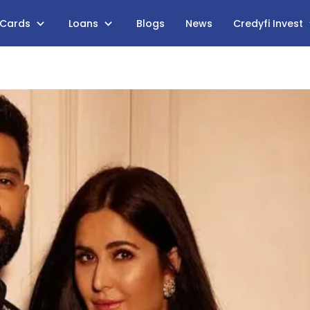
 Cards
Loans
Blogs
News
Credyfi Invest