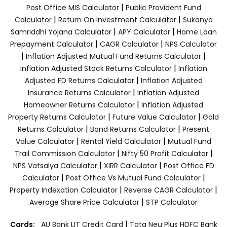
|
Post Office MIS Calculator
Public Provident Fund
|
|
Calculator
Return On Investment Calculator
Sukanya
|
|
Samriddhi Yojana Calculator
APY Calculator
Home Loan
|
|
Prepayment Calculator
CAGR Calculator
NPS Calculator
|
|
Inflation Adjusted Mutual Fund Returns Calculator
|
Inflation Adjusted Stock Returns Calculator
Inflation
|
Adjusted FD Returns Calculator
Inflation Adjusted
|
Insurance Returns Calculator
Inflation Adjusted
|
Homeowner Returns Calculator
Inflation Adjusted
|
|
Property Returns Calculator
Future Value Calculator
Gold
|
|
Returns Calculator
Bond Returns Calculator
Present
|
|
Value Calculator
Rental Yield Calculator
Mutual Fund
|
|
Trail Commission Calculator
Nifty 50 Profit Calculator
|
|
NPS Vatsalya Calculator
XIRR Calculator
Post Office FD
|
|
Calculator
Post Office Vs Mutual Fund Calculator
|
|
Property Indexation Calculator
Reverse CAGR Calculator
|
Average Share Price Calculator
STP Calculator
|
Cards:
AU Bank LIT Credit Card
Tata Neu Plus HDFC Bank