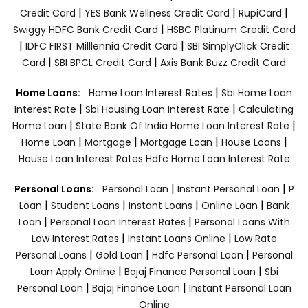
|
|
|
Credit Card
YES Bank Wellness Credit Card
RupiCard
|
Swiggy HDFC Bank Credit Card
HSBC Platinum Credit Card
|
|
IDFC FIRST Milllennia Credit Card
SBI SimplyClick Credit
|
|
Card
SBI BPCL Credit Card
Axis Bank Buzz Credit Card
|
Home Loans:
Home Loan Interest Rates
Sbi Home Loan
|
|
Interest Rate
Sbi Housing Loan Interest Rate
Calculating
|
|
Home Loan
State Bank Of India Home Loan Interest Rate
|
|
|
|
Home Loan
Mortgage
Mortgage Loan
House Loans
House Loan Interest Rates
Hdfc Home Loan Interest Rate
|
|
Personal Loans:
Personal Loan
Instant Personal Loan
P
|
|
|
|
Loan
Student Loans
Instant Loans
Online Loan
Bank
|
|
Loan
Personal Loan Interest Rates
Personal Loans With
|
|
Low Interest Rates
Instant Loans Online
Low Rate
|
|
|
Personal Loans
Gold Loan
Hdfc Personal Loan
Personal
|
|
Loan Apply Online
Bajaj Finance Personal Loan
Sbi
|
|
Personal Loan
Bajaj Finance Loan
Instant Personal Loan
Online