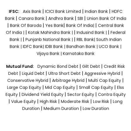
|
|
|
IFSC:
Axis Bank
ICICI Bank Limited
Indian Bank
HDFC
|
|
|
|
Bank
Canara Bank
Andhra Bank
SBI
Union Bank Of India
|
|
|
|
Bank Of Baroda
Yes Bank
Bank Of India|
Central Bank
|
|
|
Of India |
Kotak Mahindra Bank |
Indusind Bank |
Federal
|
|
Bank |
Punjanb National Bank |
RBL Bank|
South Indian
Bank |
IDFC Bank|
IDBI Bank |
Bandhan Bank |
UCO Bank |
Vijaya Bank |
Karnataka Bank
|
|
Mutual Fund:
Dynamic Bond Debt
Gilt Debt
Credit Risk
|
|
|
|
Debt
Liquid Debt
Ultra Short Debt
Aggressive Hybrid
|
|
|
Conservative Hybrid
Arbitrage Hybrid
Multi Cap Equity
|
|
|
Large Cap Equity
Mid Cap Equity
Small Cap Equity
Elss
|
|
|
Equity
Dividend Yield Equity
Sector Equity
Contra Equity
|
|
|
|
|
Value Equity
High Risk
Moderate Risk
Low Risk
Long
|
|
Duration
Medium Duration
Low Duration