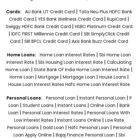
|
Cards:
AU Bank LIT Credit Card
Tata Neu Plus HDFC Bank
|
|
|
Credit Card
YES Bank Wellness Credit Card
RupiCard
|
Swiggy HDFC Bank Credit Card
HSBC Platinum Credit Card
|
|
IDFC FIRST Milllennia Credit Card
SBI SimplyClick Credit
|
|
Card
SBI BPCL Credit Card
Axis Bank Buzz Credit Card
|
Home Loans:
Home Loan Interest Rates
Sbi Home Loan
|
|
Interest Rate
Sbi Housing Loan Interest Rate
Calculating
|
|
Home Loan
State Bank Of India Home Loan Interest Rate
|
|
|
|
Home Loan
Mortgage
Mortgage Loan
House Loans
House Loan Interest Rates
Hdfc Home Loan Interest Rate
|
|
Personal Loans:
Personal Loan
Instant Personal Loan
P
|
|
|
|
Loan
Student Loans
Instant Loans
Online Loan
Bank
|
|
Loan
Personal Loan Interest Rates
Personal Loans With
|
|
Low Interest Rates
Instant Loans Online
Low Rate
|
|
|
Personal Loans
Gold Loan
Hdfc Personal Loan
Personal
|
|
Loan Apply Online
Bajaj Finance Personal Loan
Sbi