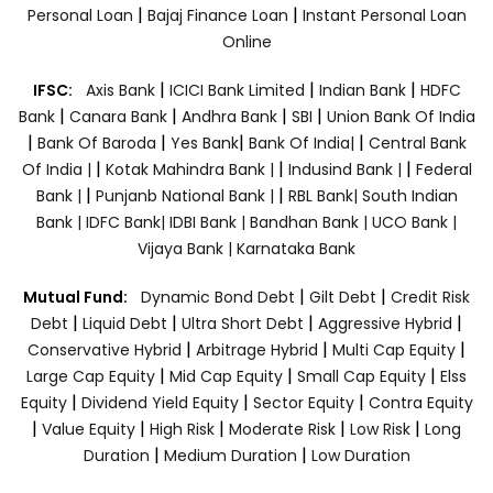
|
|
Personal Loan
Bajaj Finance Loan
Instant Personal Loan
Online
|
|
|
IFSC:
Axis Bank
ICICI Bank Limited
Indian Bank
HDFC
|
|
|
|
Bank
Canara Bank
Andhra Bank
SBI
Union Bank Of India
|
|
|
|
Bank Of Baroda
Yes Bank
Bank Of India|
Central Bank
|
|
|
Of India |
Kotak Mahindra Bank |
Indusind Bank |
Federal
|
|
Bank |
Punjanb National Bank |
RBL Bank|
South Indian
Bank |
IDFC Bank|
IDBI Bank |
Bandhan Bank |
UCO Bank |
Vijaya Bank |
Karnataka Bank
|
|
Mutual Fund:
Dynamic Bond Debt
Gilt Debt
Credit Risk
|
|
|
|
Debt
Liquid Debt
Ultra Short Debt
Aggressive Hybrid
|
|
|
Conservative Hybrid
Arbitrage Hybrid
Multi Cap Equity
|
|
|
Large Cap Equity
Mid Cap Equity
Small Cap Equity
Elss
|
|
|
Equity
Dividend Yield Equity
Sector Equity
Contra Equity
|
|
|
|
|
Value Equity
High Risk
Moderate Risk
Low Risk
Long
|
|
Duration
Medium Duration
Low Duration