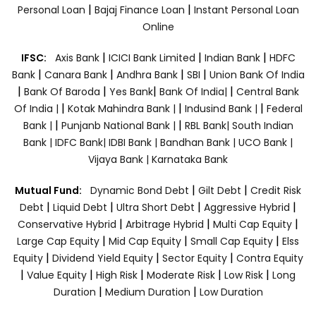
|
|
Personal Loan
Bajaj Finance Loan
Instant Personal Loan
Online
|
|
|
IFSC:
Axis Bank
ICICI Bank Limited
Indian Bank
HDFC
|
|
|
|
Bank
Canara Bank
Andhra Bank
SBI
Union Bank Of India
|
|
|
|
Bank Of Baroda
Yes Bank
Bank Of India|
Central Bank
|
|
|
Of India |
Kotak Mahindra Bank |
Indusind Bank |
Federal
|
|
Bank |
Punjanb National Bank |
RBL Bank|
South Indian
Bank |
IDFC Bank|
IDBI Bank |
Bandhan Bank |
UCO Bank |
Vijaya Bank |
Karnataka Bank
|
|
Mutual Fund:
Dynamic Bond Debt
Gilt Debt
Credit Risk
|
|
|
|
Debt
Liquid Debt
Ultra Short Debt
Aggressive Hybrid
|
|
|
Conservative Hybrid
Arbitrage Hybrid
Multi Cap Equity
|
|
|
Large Cap Equity
Mid Cap Equity
Small Cap Equity
Elss
|
|
|
Equity
Dividend Yield Equity
Sector Equity
Contra Equity
|
|
|
|
|
Value Equity
High Risk
Moderate Risk
Low Risk
Long
|
|
Duration
Medium Duration
Low Duration