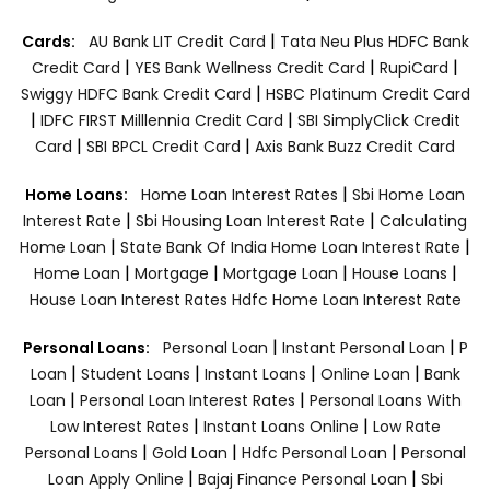
|
Cards:
AU Bank LIT Credit Card
Tata Neu Plus HDFC Bank
|
|
|
Credit Card
YES Bank Wellness Credit Card
RupiCard
|
Swiggy HDFC Bank Credit Card
HSBC Platinum Credit Card
|
|
IDFC FIRST Milllennia Credit Card
SBI SimplyClick Credit
|
|
Card
SBI BPCL Credit Card
Axis Bank Buzz Credit Card
|
Home Loans:
Home Loan Interest Rates
Sbi Home Loan
|
|
Interest Rate
Sbi Housing Loan Interest Rate
Calculating
|
|
Home Loan
State Bank Of India Home Loan Interest Rate
|
|
|
|
Home Loan
Mortgage
Mortgage Loan
House Loans
House Loan Interest Rates
Hdfc Home Loan Interest Rate
|
|
Personal Loans:
Personal Loan
Instant Personal Loan
P
|
|
|
|
Loan
Student Loans
Instant Loans
Online Loan
Bank
|
|
Loan
Personal Loan Interest Rates
Personal Loans With
|
|
Low Interest Rates
Instant Loans Online
Low Rate
|
|
|
Personal Loans
Gold Loan
Hdfc Personal Loan
Personal
|
|
Loan Apply Online
Bajaj Finance Personal Loan
Sbi