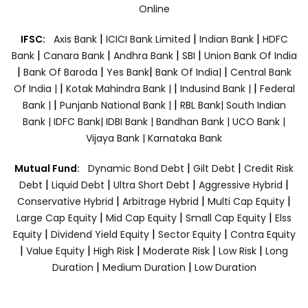
Online
|
|
|
IFSC:
Axis Bank
ICICI Bank Limited
Indian Bank
HDFC
|
|
|
|
Bank
Canara Bank
Andhra Bank
SBI
Union Bank Of India
|
|
|
|
Bank Of Baroda
Yes Bank
Bank Of India|
Central Bank
|
|
|
Of India |
Kotak Mahindra Bank |
Indusind Bank |
Federal
|
|
Bank |
Punjanb National Bank |
RBL Bank|
South Indian
Bank |
IDFC Bank|
IDBI Bank |
Bandhan Bank |
UCO Bank |
Vijaya Bank |
Karnataka Bank
|
|
Mutual Fund:
Dynamic Bond Debt
Gilt Debt
Credit Risk
|
|
|
|
Debt
Liquid Debt
Ultra Short Debt
Aggressive Hybrid
|
|
|
Conservative Hybrid
Arbitrage Hybrid
Multi Cap Equity
|
|
|
Large Cap Equity
Mid Cap Equity
Small Cap Equity
Elss
|
|
|
Equity
Dividend Yield Equity
Sector Equity
Contra Equity
|
|
|
|
|
Value Equity
High Risk
Moderate Risk
Low Risk
Long
|
|
Duration
Medium Duration
Low Duration