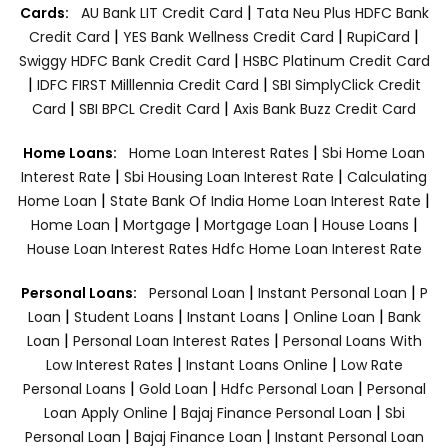
|
Cards:
AU Bank LIT Credit Card
Tata Neu Plus HDFC Bank
|
|
|
Credit Card
YES Bank Wellness Credit Card
RupiCard
|
Swiggy HDFC Bank Credit Card
HSBC Platinum Credit Card
|
|
IDFC FIRST Milllennia Credit Card
SBI SimplyClick Credit
|
|
Card
SBI BPCL Credit Card
Axis Bank Buzz Credit Card
|
Home Loans:
Home Loan Interest Rates
Sbi Home Loan
|
|
Interest Rate
Sbi Housing Loan Interest Rate
Calculating
|
|
Home Loan
State Bank Of India Home Loan Interest Rate
|
|
|
|
Home Loan
Mortgage
Mortgage Loan
House Loans
House Loan Interest Rates
Hdfc Home Loan Interest Rate
|
|
Personal Loans:
Personal Loan
Instant Personal Loan
P
|
|
|
|
Loan
Student Loans
Instant Loans
Online Loan
Bank
|
|
Loan
Personal Loan Interest Rates
Personal Loans With
|
|
Low Interest Rates
Instant Loans Online
Low Rate
|
|
|
Personal Loans
Gold Loan
Hdfc Personal Loan
Personal
|
|
Loan Apply Online
Bajaj Finance Personal Loan
Sbi
|
|
Personal Loan
Bajaj Finance Loan
Instant Personal Loan