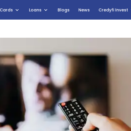
 Cards
Loans
Blogs
News
Credyfi Invest