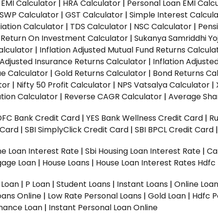
EMI Calculator
|
HRA Calculator
|
Personal Loan EMI Calc
SWP Calculator
|
GST Calculator
|
Simple Interest Calcul
ation Calculator
|
TDS Calculator
|
NSC Calculator
|
Pens
|
Return On Investment Calculator
|
Sukanya Samriddhi Yo
alculator
|
Inflation Adjusted Mutual Fund Returns Calcula
n Adjusted Insurance Returns Calculator
|
Inflation Adjust
ue Calculator
|
Gold Returns Calculator
|
Bond Returns Cal
tor
|
Nifty 50 Profit Calculator
|
NPS Vatsalya Calculator
|
tion Calculator
|
Reverse CAGR Calculator
|
Average Shar
DFC Bank Credit Card
|
YES Bank Wellness Credit Card
|
R
t Card
|
SBI SimplyClick Credit Card
|
SBI BPCL Credit Card
e Loan Interest Rate
|
Sbi Housing Loan Interest Rate
|
Ca
gage Loan
|
House Loans
|
House Loan Interest Rates
Hdfc
l Loan
|
P Loan
|
Student Loans
|
Instant Loans
|
Online Loa
oans Online
|
Low Rate Personal Loans
|
Gold Loan
|
Hdfc P
Finance Loan
|
Instant Personal Loan Online