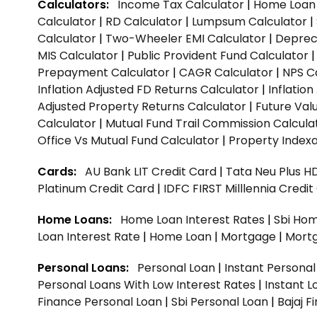
Calculators:
Income Tax Calculator
|
Home Loan 
Calculator
|
RD Calculator
|
Lumpsum Calculator
|
Calculator
|
Two-Wheeler EMI Calculator
|
Depreci
MIS Calculator
|
Public Provident Fund Calculator
Prepayment Calculator
|
CAGR Calculator
|
NPS C
Inflation Adjusted FD Returns Calculator
|
Inflatio
Adjusted Property Returns Calculator
|
Future Val
Calculator
|
Mutual Fund Trail Commission Calcula
Office Vs Mutual Fund Calculator
|
Property Indexa
Cards:
AU Bank LIT Credit Card
|
Tata Neu Plus H
Platinum Credit Card
|
IDFC FIRST Milllennia Credi
Home Loans:
Home Loan Interest Rates
|
Sbi Hom
Loan Interest Rate
|
Home Loan
|
Mortgage
|
Mort
Personal Loans:
Personal Loan
|
Instant Persona
Personal Loans With Low Interest Rates
|
Instant L
Finance Personal Loan
|
Sbi Personal Loan
|
Bajaj 