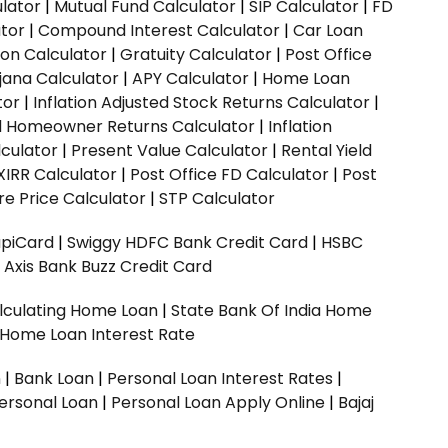
ulator
|
Mutual Fund Calculator
|
SIP Calculator
|
FD
ator
|
Compound Interest Calculator
|
Car Loan
ion Calculator
|
Gratuity Calculator
|
Post Office
jana Calculator
|
APY Calculator
|
Home Loan
tor
|
Inflation Adjusted Stock Returns Calculator
|
ed Homeowner Returns Calculator
|
Inflation
culator
|
Present Value Calculator
|
Rental Yield
XIRR Calculator
|
Post Office FD Calculator
|
Post
e Price Calculator
|
STP Calculator
upiCard
|
Swiggy HDFC Bank Credit Card
|
HSBC
|
Axis Bank Buzz Credit Card
lculating Home Loan
|
State Bank Of India Home
 Home Loan Interest Rate
n
|
Bank Loan
|
Personal Loan Interest Rates
|
ersonal Loan
|
Personal Loan Apply Online
|
Bajaj