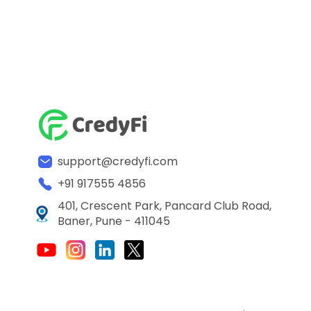
support@credyfi.com
+91 917555 4856
401, Crescent Park, Pancard Club Road,
Baner, Pune - 411045