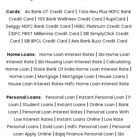
|
Cards:
AU Bank LIT Credit Card
Tata Neu Plus HDFC Bank
|
|
|
Credit Card
YES Bank Wellness Credit Card
RupiCard
|
Swiggy HDFC Bank Credit Card
HSBC Platinum Credit Card
|
|
IDFC FIRST Milllennia Credit Card
SBI SimplyClick Credit
|
|
Card
SBI BPCL Credit Card
Axis Bank Buzz Credit Card
|
Home Loans:
Home Loan Interest Rates
Sbi Home Loan
|
|
Interest Rate
Sbi Housing Loan Interest Rate
Calculating
|
|
Home Loan
State Bank Of India Home Loan Interest Rate
|
|
|
|
Home Loan
Mortgage
Mortgage Loan
House Loans
House Loan Interest Rates
Hdfc Home Loan Interest Rate
|
|
Personal Loans:
Personal Loan
Instant Personal Loan
P
|
|
|
|
Loan
Student Loans
Instant Loans
Online Loan
Bank
|
|
Loan
Personal Loan Interest Rates
Personal Loans With
|
|
Low Interest Rates
Instant Loans Online
Low Rate
|
|
|
Personal Loans
Gold Loan
Hdfc Personal Loan
Personal
|
|
Loan Apply Online
Bajaj Finance Personal Loan
Sbi