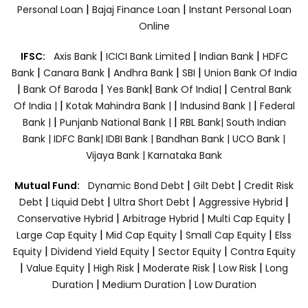
|
|
Personal Loan
Bajaj Finance Loan
Instant Personal Loan
Online
|
|
|
IFSC:
Axis Bank
ICICI Bank Limited
Indian Bank
HDFC
|
|
|
|
Bank
Canara Bank
Andhra Bank
SBI
Union Bank Of India
|
|
|
|
Bank Of Baroda
Yes Bank
Bank Of India|
Central Bank
|
|
|
Of India |
Kotak Mahindra Bank |
Indusind Bank |
Federal
|
|
Bank |
Punjanb National Bank |
RBL Bank|
South Indian
Bank |
IDFC Bank|
IDBI Bank |
Bandhan Bank |
UCO Bank |
Vijaya Bank |
Karnataka Bank
|
|
Mutual Fund:
Dynamic Bond Debt
Gilt Debt
Credit Risk
|
|
|
|
Debt
Liquid Debt
Ultra Short Debt
Aggressive Hybrid
|
|
|
Conservative Hybrid
Arbitrage Hybrid
Multi Cap Equity
|
|
|
Large Cap Equity
Mid Cap Equity
Small Cap Equity
Elss
|
|
|
Equity
Dividend Yield Equity
Sector Equity
Contra Equity
|
|
|
|
|
Value Equity
High Risk
Moderate Risk
Low Risk
Long
|
|
Duration
Medium Duration
Low Duration