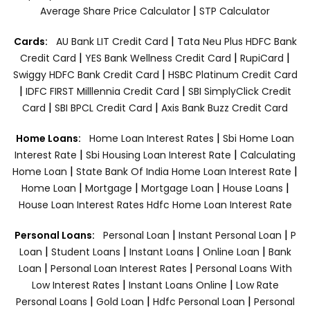
|
Average Share Price Calculator
STP Calculator
|
Cards:
AU Bank LIT Credit Card
Tata Neu Plus HDFC Bank
|
|
|
Credit Card
YES Bank Wellness Credit Card
RupiCard
|
Swiggy HDFC Bank Credit Card
HSBC Platinum Credit Card
|
|
IDFC FIRST Milllennia Credit Card
SBI SimplyClick Credit
|
|
Card
SBI BPCL Credit Card
Axis Bank Buzz Credit Card
|
Home Loans:
Home Loan Interest Rates
Sbi Home Loan
|
|
Interest Rate
Sbi Housing Loan Interest Rate
Calculating
|
|
Home Loan
State Bank Of India Home Loan Interest Rate
|
|
|
|
Home Loan
Mortgage
Mortgage Loan
House Loans
House Loan Interest Rates
Hdfc Home Loan Interest Rate
|
|
Personal Loans:
Personal Loan
Instant Personal Loan
P
|
|
|
|
Loan
Student Loans
Instant Loans
Online Loan
Bank
|
|
Loan
Personal Loan Interest Rates
Personal Loans With
|
|
Low Interest Rates
Instant Loans Online
Low Rate
|
|
|
Personal Loans
Gold Loan
Hdfc Personal Loan
Personal