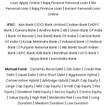
|
|
Loan Apply Online
Bajaj Finance Personal Loan
Sbi
|
|
Personal Loan
Bajaj Finance Loan
Instant Personal Loan
Online
|
|
|
IFSC:
Axis Bank
ICICI Bank Limited
Indian Bank
HDFC
|
|
|
|
Bank
Canara Bank
Andhra Bank
SBI
Union Bank Of India
|
|
|
|
Bank Of Baroda
Yes Bank
Bank Of India|
Central Bank
|
|
|
Of India |
Kotak Mahindra Bank |
Indusind Bank |
Federal
|
|
Bank |
Punjanb National Bank |
RBL Bank|
South Indian
Bank |
IDFC Bank|
IDBI Bank |
Bandhan Bank |
UCO Bank |
Vijaya Bank |
Karnataka Bank
|
|
Mutual Fund:
Dynamic Bond Debt
Gilt Debt
Credit Risk
|
|
|
|
Debt
Liquid Debt
Ultra Short Debt
Aggressive Hybrid
|
|
|
Conservative Hybrid
Arbitrage Hybrid
Multi Cap Equity
|
|
|
Large Cap Equity
Mid Cap Equity
Small Cap Equity
Elss
|
|
|
Equity
Dividend Yield Equity
Sector Equity
Contra Equity
|
|
|
|
|
Value Equity
High Risk
Moderate Risk
Low Risk
Long
|
|
Duration
Medium Duration
Low Duration