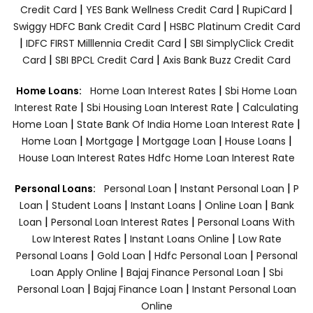
|
|
|
Credit Card
YES Bank Wellness Credit Card
RupiCard
|
Swiggy HDFC Bank Credit Card
HSBC Platinum Credit Card
|
|
IDFC FIRST Milllennia Credit Card
SBI SimplyClick Credit
|
|
Card
SBI BPCL Credit Card
Axis Bank Buzz Credit Card
|
Home Loans:
Home Loan Interest Rates
Sbi Home Loan
|
|
Interest Rate
Sbi Housing Loan Interest Rate
Calculating
|
|
Home Loan
State Bank Of India Home Loan Interest Rate
|
|
|
|
Home Loan
Mortgage
Mortgage Loan
House Loans
House Loan Interest Rates
Hdfc Home Loan Interest Rate
|
|
Personal Loans:
Personal Loan
Instant Personal Loan
P
|
|
|
|
Loan
Student Loans
Instant Loans
Online Loan
Bank
|
|
Loan
Personal Loan Interest Rates
Personal Loans With
|
|
Low Interest Rates
Instant Loans Online
Low Rate
|
|
|
Personal Loans
Gold Loan
Hdfc Personal Loan
Personal
|
|
Loan Apply Online
Bajaj Finance Personal Loan
Sbi
|
|
Personal Loan
Bajaj Finance Loan
Instant Personal Loan
Online