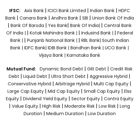
|
|
|
IFSC:
Axis Bank
ICICI Bank Limited
Indian Bank
HDFC
|
|
|
|
Bank
Canara Bank
Andhra Bank
SBI
Union Bank Of India
|
|
|
|
Bank Of Baroda
Yes Bank
Bank Of India|
Central Bank
|
|
|
Of India |
Kotak Mahindra Bank |
Indusind Bank |
Federal
|
|
Bank |
Punjanb National Bank |
RBL Bank|
South Indian
Bank |
IDFC Bank|
IDBI Bank |
Bandhan Bank |
UCO Bank |
Vijaya Bank |
Karnataka Bank
|
|
Mutual Fund:
Dynamic Bond Debt
Gilt Debt
Credit Risk
|
|
|
|
Debt
Liquid Debt
Ultra Short Debt
Aggressive Hybrid
|
|
|
Conservative Hybrid
Arbitrage Hybrid
Multi Cap Equity
|
|
|
Large Cap Equity
Mid Cap Equity
Small Cap Equity
Elss
|
|
|
Equity
Dividend Yield Equity
Sector Equity
Contra Equity
|
|
|
|
|
Value Equity
High Risk
Moderate Risk
Low Risk
Long
|
|
Duration
Medium Duration
Low Duration