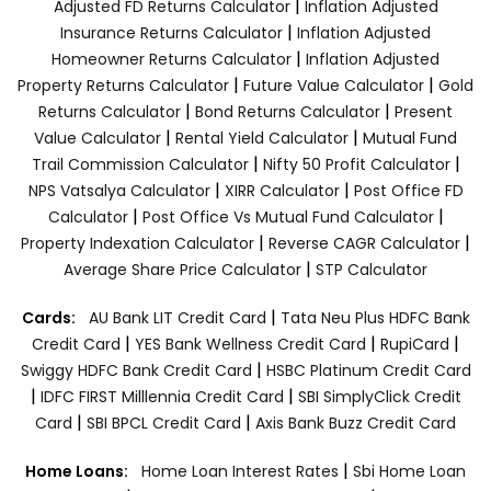
|
Adjusted FD Returns Calculator
Inflation Adjusted
|
Insurance Returns Calculator
Inflation Adjusted
|
Homeowner Returns Calculator
Inflation Adjusted
|
|
Property Returns Calculator
Future Value Calculator
Gold
|
|
Returns Calculator
Bond Returns Calculator
Present
|
|
Value Calculator
Rental Yield Calculator
Mutual Fund
|
|
Trail Commission Calculator
Nifty 50 Profit Calculator
|
|
NPS Vatsalya Calculator
XIRR Calculator
Post Office FD
|
|
Calculator
Post Office Vs Mutual Fund Calculator
|
|
Property Indexation Calculator
Reverse CAGR Calculator
|
Average Share Price Calculator
STP Calculator
|
Cards:
AU Bank LIT Credit Card
Tata Neu Plus HDFC Bank
|
|
|
Credit Card
YES Bank Wellness Credit Card
RupiCard
|
Swiggy HDFC Bank Credit Card
HSBC Platinum Credit Card
|
|
IDFC FIRST Milllennia Credit Card
SBI SimplyClick Credit
|
|
Card
SBI BPCL Credit Card
Axis Bank Buzz Credit Card
|
Home Loans:
Home Loan Interest Rates
Sbi Home Loan