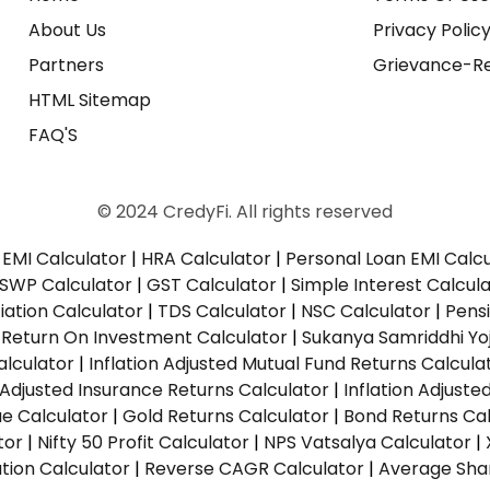
About Us
Privacy Polic
Partners
Grievance-Re
HTML Sitemap
FAQ'S
© 2024 CredyFi. All rights reserved
EMI Calculator
|
HRA Calculator
|
Personal Loan EMI Calc
SWP Calculator
|
GST Calculator
|
Simple Interest Calcul
ation Calculator
|
TDS Calculator
|
NSC Calculator
|
Pens
|
Return On Investment Calculator
|
Sukanya Samriddhi Yo
alculator
|
Inflation Adjusted Mutual Fund Returns Calcula
n Adjusted Insurance Returns Calculator
|
Inflation Adjust
ue Calculator
|
Gold Returns Calculator
|
Bond Returns Cal
tor
|
Nifty 50 Profit Calculator
|
NPS Vatsalya Calculator
|
tion Calculator
|
Reverse CAGR Calculator
|
Average Shar