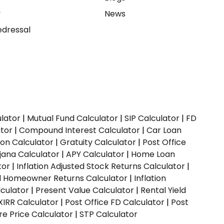
y
News
dressal
ulator
|
Mutual Fund Calculator
|
SIP Calculator
|
FD
ator
|
Compound Interest Calculator
|
Car Loan
ion Calculator
|
Gratuity Calculator
|
Post Office
jana Calculator
|
APY Calculator
|
Home Loan
tor
|
Inflation Adjusted Stock Returns Calculator
|
ed Homeowner Returns Calculator
|
Inflation
culator
|
Present Value Calculator
|
Rental Yield
XIRR Calculator
|
Post Office FD Calculator
|
Post
e Price Calculator
|
STP Calculator