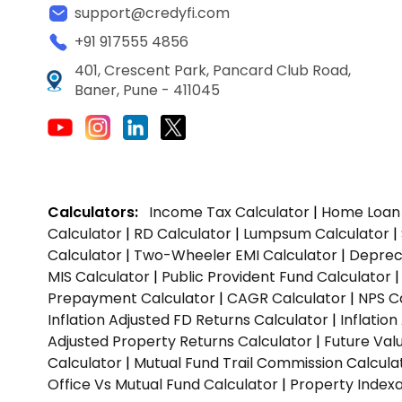
support@credyfi.com
+91 917555 4856
401, Crescent Park, Pancard Club Road,
Baner, Pune - 411045
Calculators:
Income Tax Calculator
|
Home Loan 
Calculator
|
RD Calculator
|
Lumpsum Calculator
|
Calculator
|
Two-Wheeler EMI Calculator
|
Depreci
MIS Calculator
|
Public Provident Fund Calculator
Prepayment Calculator
|
CAGR Calculator
|
NPS C
Inflation Adjusted FD Returns Calculator
|
Inflatio
Adjusted Property Returns Calculator
|
Future Val
Calculator
|
Mutual Fund Trail Commission Calcula
Office Vs Mutual Fund Calculator
|
Property Indexa